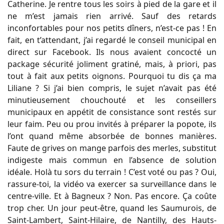
Catherine. Je rentre tous les soirs à pied de la gare et il
ne m’est jamais rien arrivé. Sauf des retards
inconfortables pour nos petits dîners, n’est-ce pas ! En
fait, en t’attendant, j’ai regardé le conseil municipal en
direct sur Facebook. Ils nous avaient concocté un
package sécurité joliment gratiné, mais, à priori, pas
tout à fait aux petits oignons. Pourquoi tu dis ça ma
Liliane ? Si j’ai bien compris, le sujet n’avait pas été
minutieusement chouchouté et les conseillers
municipaux en appétit de consistance sont restés sur
leur faim. Peu ou prou invités à préparer la popote, ils
l’ont quand même absorbée de bonnes manières.
Faute de grives on mange parfois des merles, substitut
indigeste mais commun en l’absence de solution
idéale. Holà tu sors du terrain ! C’est voté ou pas ? Oui,
rassure-toi, la vidéo va exercer sa surveillance dans le
centre-ville. Et à Bagneux ? Non. Pas encore. Ça coûte
trop cher. Un jour peut-être, quand les Saumurois, de
Saint-Lambert, Saint-Hilaire, de Nantilly, des Hauts-