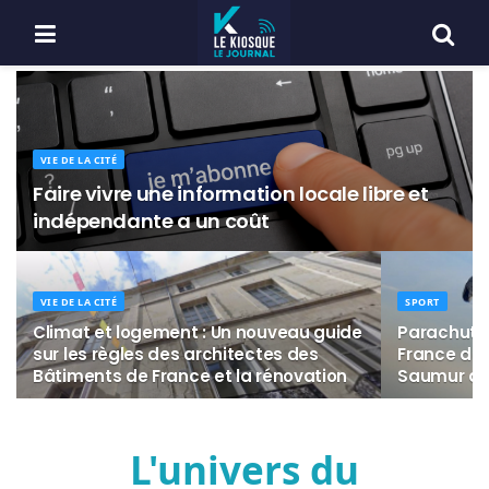
VIE DE LA CITÉ
Faire vivre une information locale libre et
indépendante a un coût
VIE DE LA CITÉ
SPORT
Climat et logement : Un nouveau guide
Parachuti
sur les règles des architectes des
France de 
Bâtiments de France et la rénovation
Saumur du 
L'univers du