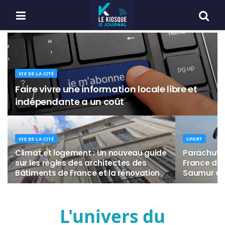
VIE DE LA CITÉ
Faire vivre une information locale libre et
indépendante a un coût
VIE DE LA CITÉ
SPORT
Climat et logement : Un nouveau guide
Parachuti
sur les règles des architectes des
France de 
Bâtiments de France et la rénovation
Saumur du 
L'univers du