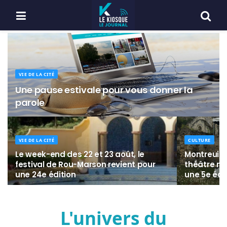
VIE DE LA CITÉ
Une pause estivale pour vous donner la
parole
VIE DE LA CITÉ
CULTURE
Le week-end des 22 et 23 août, le
Montreuil-B
festival de Rou-Marson revient pour
théâtre mo
une 24e édition
une 5e édi
L'univers du