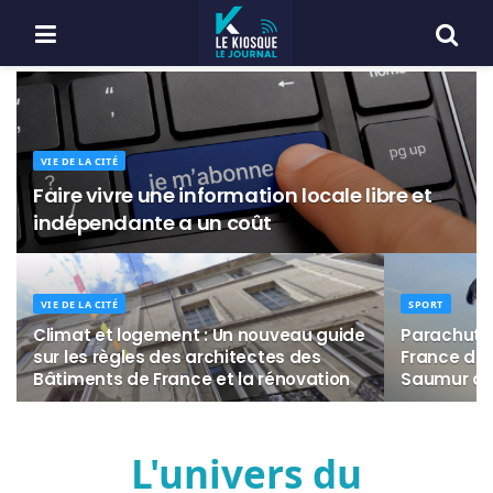
VIE DE LA CITÉ
Faire vivre une information locale libre et
indépendante a un coût
VIE DE LA CITÉ
SPORT
Climat et logement : Un nouveau guide
Parachuti
sur les règles des architectes des
France de 
Bâtiments de France et la rénovation
Saumur du 
L'univers du