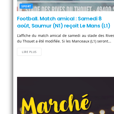
SPORT
Football. Match amical : Samedi 8
août, Saumur (N1) reçoit Le Mans (L1)
L'affiche du match amical de samedi au stade des Rive
du Thouet a été modifiée. Si les Manceaux (L1) seront...
LIRE PLUS