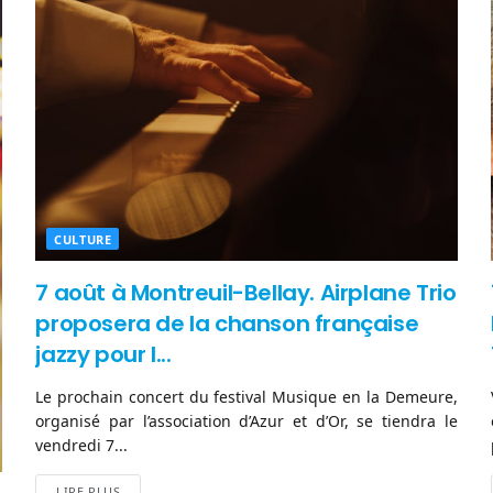
CULTURE
7 août à Montreuil-Bellay. Airplane Trio
proposera de la chanson française
jazzy pour l...
Le prochain concert du festival Musique en la Demeure,
organisé par l’association d’Azur et d’Or, se tiendra le
vendredi 7...
LIRE PLUS