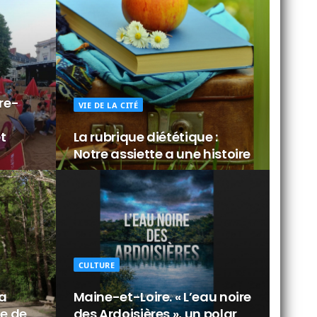
tre-
VIE DE LA CITÉ
t
La rubrique diététique :
Notre assiette a une histoire
CULTURE
La
Maine-et-Loire. « L’eau noire
te de
des Ardoisières », un polar