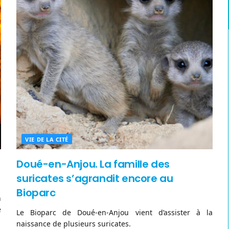
VIE DE LA CITÉ
Doué-en-Anjou. La famille des
suricates s’agrandit encore au
Bioparc
n
e
Le Bioparc de Doué-en-Anjou vient d’assister à la
naissance de plusieurs suricates.