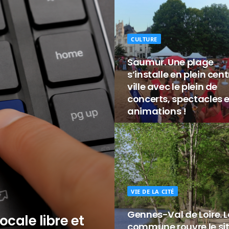
CULTURE
Saumur. Une plage
s’installe en plein cen
ville avec le plein de
concerts, spectacles e
animations !
VIE DE LA CITÉ
Gennes-Val de Loire. 
ocale libre et
commune rouvre le si