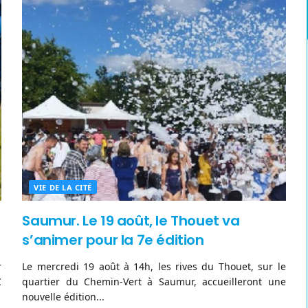
VIE DE LA CITÉ
Saumur. Le 19 août, le Thouet va
s’animer pour la 7e édition
r
Le mercredi 19 août à 14h, les rives du Thouet, sur le
C
quartier du Chemin-Vert à Saumur, accueilleront une
nouvelle édition...