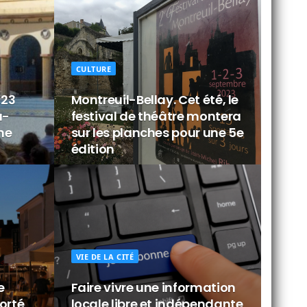
CULTURE
 23
Montreuil-Bellay. Cet été, le
u-
festival de théâtre montera
ne
sur les planches pour une 5e
édition
VIE DE LA CITÉ
e
Faire vivre une information
orté
locale libre et indépendante