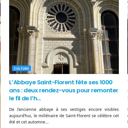
CULTURE
L’Abbaye Saint-Florent fête ses 1000
ans : deux rendez-vous pour remonter
le fil de l’h...
De l’ancienne abbaye à ses vestiges encore visibles
aujourd’hui, le millénaire de Saint-Florent se célèbre cet
été et cet automne...