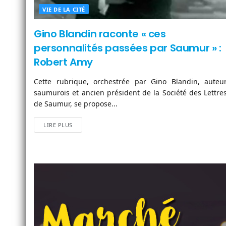
VIE DE LA CITÉ
Gino Blandin raconte « ces
personnalités passées par Saumur » :
Robert Amy
Cette rubrique, orchestrée par Gino Blandin, auteu
saumurois et ancien président de la Société des Lettre
de Saumur, se propose...
LIRE PLUS