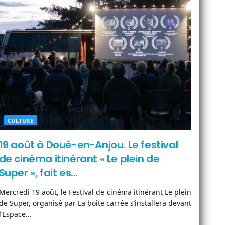
CULTURE
19 août à Doué-en-Anjou. Le festival
de cinéma itinérant « Le plein de
Super », fait es...
Mercredi 19 août, le Festival de cinéma itinérant Le plein
de Super, organisé par La boîte carrée s’installera devant
l’Espace...