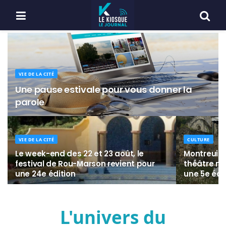
VIE DE LA CITÉ
Une pause estivale pour vous donner la
parole
VIE DE LA CITÉ
CULTURE
Le week-end des 22 et 23 août, le
Montreuil-B
festival de Rou-Marson revient pour
théâtre mo
une 24e édition
une 5e édi
L'univers du