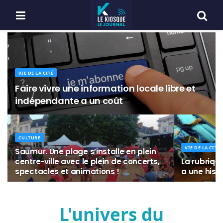
VIE DE LA CITÉ
Faire vivre une information locale libre et
indépendante a un coût
CULTURE
VIE DE LA CITÉ
Saumur. Une plage s’installe en plein
centre-ville avec le plein de concerts,
La rubrique
spectacles et animations !
a une histo
L'univers du