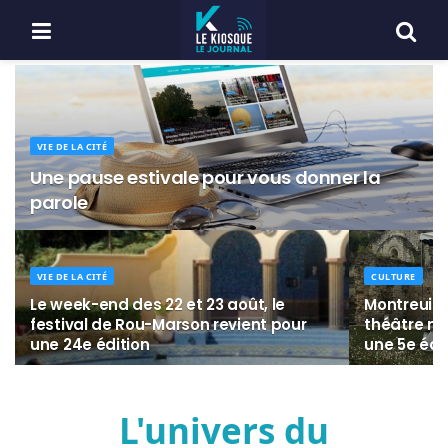
VIE DE LA CITÉ
Une pause estivale pour vous donner la
parole
VIE DE LA CITÉ
CULTURE
Le week-end des 22 et 23 août, le
Montreuil-B
festival de Rou-Marson revient pour
théâtre mo
une 24e édition
une 5e édi
L'univers du