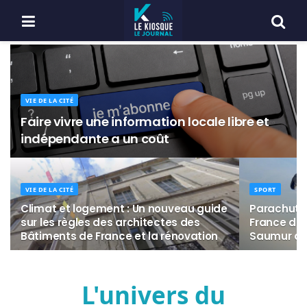
VIE DE LA CITÉ
Faire vivre une information locale libre et
indépendante a un coût
VIE DE LA CITÉ
SPORT
Climat et logement : Un nouveau guide
Parachuti
sur les règles des architectes des
France de 
Bâtiments de France et la rénovation
Saumur du 
L'univers du