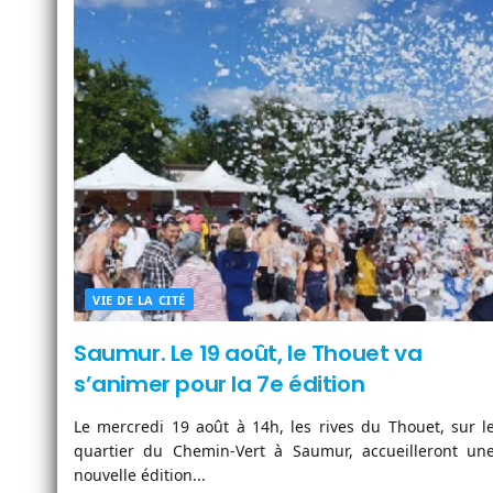
VIE DE LA CITÉ
Saumur. Le 19 août, le Thouet va
s’animer pour la 7e édition
Le mercredi 19 août à 14h, les rives du Thouet, sur l
quartier du Chemin-Vert à Saumur, accueilleront un
nouvelle édition...