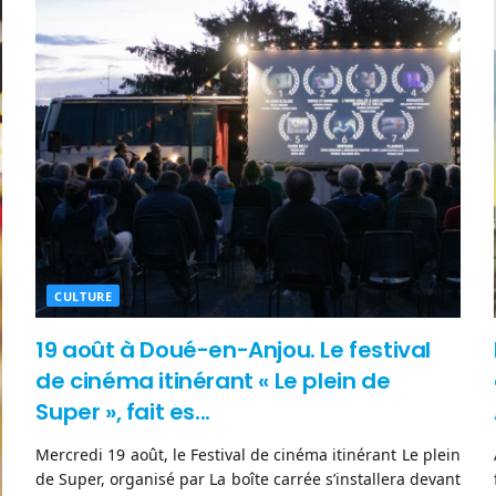
CULTURE
19 août à Doué-en-Anjou. Le festival
de cinéma itinérant « Le plein de
Super », fait es...
Mercredi 19 août, le Festival de cinéma itinérant Le plein
de Super, organisé par La boîte carrée s’installera devant