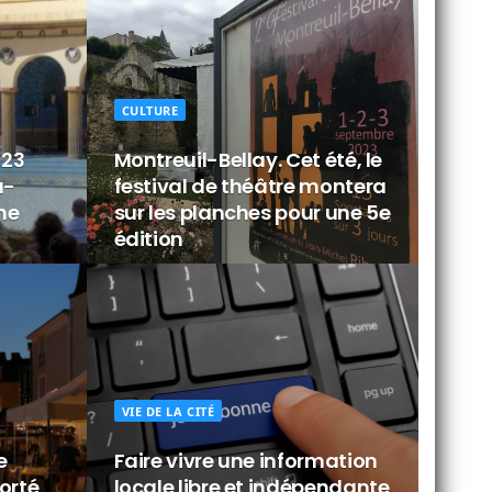
CULTURE
 23
Montreuil-Bellay. Cet été, le
u-
festival de théâtre montera
ne
sur les planches pour une 5e
édition
VIE DE LA CITÉ
e
Faire vivre une information
orté
locale libre et indépendante