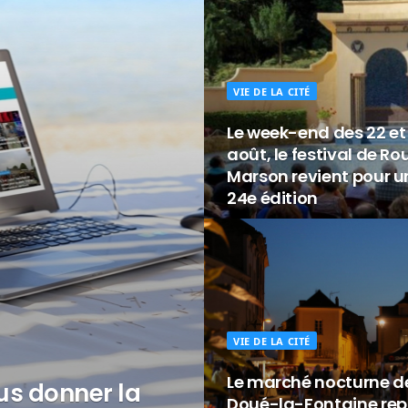
VIE DE LA CITÉ
Le week-end des 22 et
août, le festival de Ro
Marson revient pour u
24e édition
VIE DE LA CITÉ
Le marché nocturne d
us donner la
Doué-la-Fontaine rep