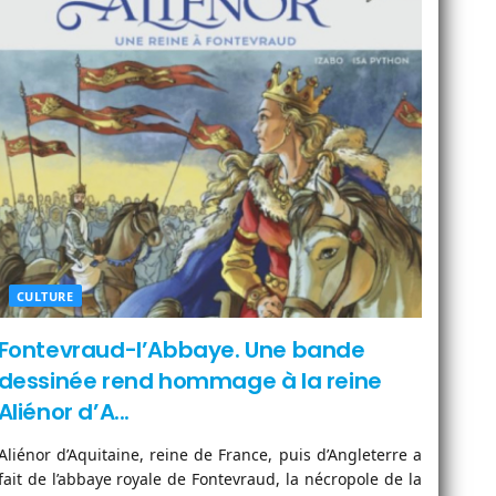
CULTURE
Fontevraud-l’Abbaye. Une bande
dessinée rend hommage à la reine
Aliénor d’A...
Aliénor d’Aquitaine, reine de France, puis d’Angleterre a
fait de l’abbaye royale de Fontevraud, la nécropole de la