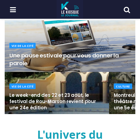
VIE DE LA CITÉ
Une pause estivale pour vous donner la
parole
VIE DE LA CITÉ
CULTURE
Le week-end des 22 et 23 août, le
Montreuil-B
festival de Rou-Marson revient pour
théâtre mo
une 24e édition
une 5e édi
L'univers du