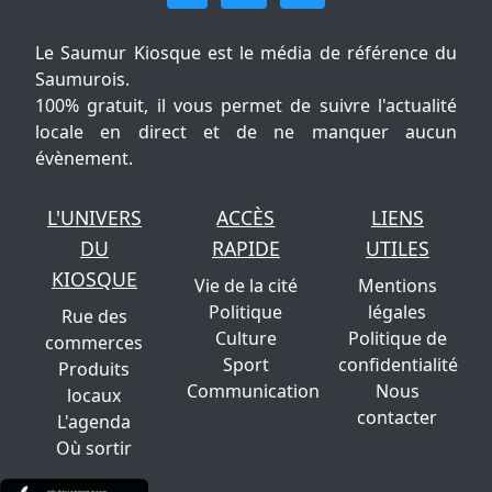
Le Saumur Kiosque est le média de référence du
Saumurois.
100% gratuit, il vous permet de suivre l'actualité
locale en direct et de ne manquer aucun
évènement.
L'UNIVERS
ACCÈS
LIENS
DU
RAPIDE
UTILES
KIOSQUE
Vie de la cité
Mentions
Politique
légales
Rue des
Culture
Politique de
commerces
Sport
confidentialité
Produits
Communication
Nous
locaux
contacter
L'agenda
Où sortir