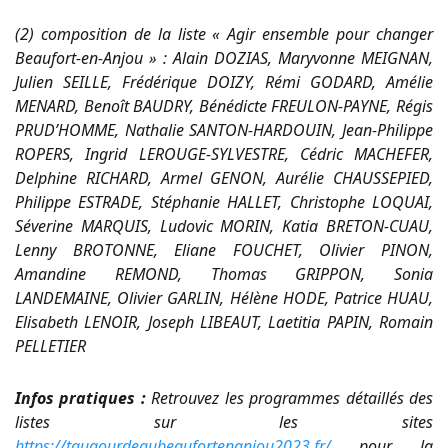
(2) composition de la liste « Agir ensemble pour changer
Beaufort-en-Anjou » : Alain DOZIAS, Maryvonne MEIGNAN,
Julien SEILLE, Frédérique DOIZY, Rémi GODARD, Amélie
MENARD, Benoît BAUDRY, Bénédicte FREULON-PAYNE, Régis
PRUD’HOMME, Nathalie SANTON-HARDOUIN, Jean-Philippe
ROPERS, Ingrid LEROUGE-SYLVESTRE, Cédric MACHEFER,
Delphine RICHARD, Armel GENON, Aurélie CHAUSSEPIED,
Philippe ESTRADE, Stéphanie HALLET, Christophe LOQUAI,
Séverine MARQUIS, Ludovic MORIN, Katia BRETON-CUAU,
Lenny BROTONNE, Eliane FOUCHET, Olivier PINON,
Amandine REMOND, Thomas GRIPPON, Sonia
LANDEMAINE, Olivier GARLIN, Hélène HODE, Patrice HUAU,
Elisabeth LENOIR, Joseph LIBEAUT, Laetitia PAPIN, Romain
PELLETIER
Infos pratiques :
Retrouvez les programmes détaillés des
listes sur les sites
https://taugourdeaubeaufortenanjou2023.fr/
pour la