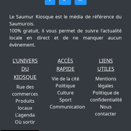
Le Saumur Kiosque est le média de référence du
Saumurois.
100% gratuit, il vous permet de suivre l'actualité
locale en direct et de ne manquer aucun
évènement.
L'UNIVERS
ACCÈS
LIENS
DU
RAPIDE
UTILES
KIOSQUE
Vie de la cité
Mentions
Politique
légales
Rue des
Culture
Politique de
commerces
Sport
confidentialité
Produits
Communication
Nous
locaux
contacter
L'agenda
Où sortir