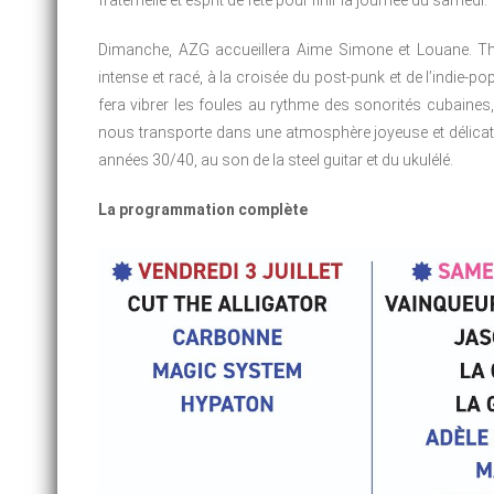
fraternelle et esprit de fête pour finir la journée du samedi.
Dimanche, AZG accueillera Aime Simone et Louane. The
intense et racé, à la croisée du post-punk et de l’indie
fera vibrer les foules au rythme des sonorités cubaines
nous transporte dans une atmosphère joyeuse et délica
années 30/40, au son de la steel guitar et du ukulélé.
La programmation complète