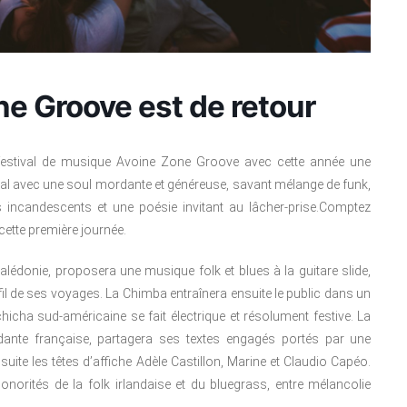
one Groove est de retour
du festival de musique Avoine Zone Groove avec cette année une
 bal avec une soul mordante et généreuse, savant mélange de funk,
s incandescents et une poésie invitant au lâcher-prise.Comptez
ette première journée.
lédonie, proposera une musique folk et blues à la guitare slide,
fil de ses voyages. La Chimba entraînera ensuite le public dans un
hicha sud-américaine se fait électrique et résolument festive. La
dante française, partagera ses textes engagés portés par une
ite les têtes d’affiche Adèle Castillon, Marine et Claudio Capéo.
norités de la folk irlandaise et du bluegrass, entre mélancolie