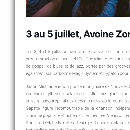
3 au 5 juillet, Avoine Z
Les 3, 4 et 5 juillet se tiendra une nouvelle édition 
programmation de haut vol ! Cut The Alligator ouvrira le
de gospel, de blues et de jazz, portée par des groove
également sur Carbonne, Magic System et Hypaton pour c
Jason Mist, auteur-compositeur originaire de Nouvelle-Ca
enrichie de rythmes insulaires et d’influences glanées au 
univers latino-tropical aux accents rétro, où la cumbia c
Gâpette, figure incontournable de la chanson indépen
musique populaire et richement orchestrée. Viendront ensu
Sons of O’Flaherty mêlera l’énergie du punk-rock aux so