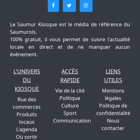
Le Saumur Kiosque est le média de référence du
Saumurois.
100% gratuit, il vous permet de suivre l'actualité
locale en direct et de ne manquer aucun
évènement.
L'UNIVERS
ACCÈS
LIENS
DU
RAPIDE
UTILES
KIOSQUE
Vie de la cité
Mentions
Politique
légales
Rue des
Culture
Politique de
commerces
Sport
confidentialité
Produits
Communication
Nous
locaux
contacter
L'agenda
Où sortir