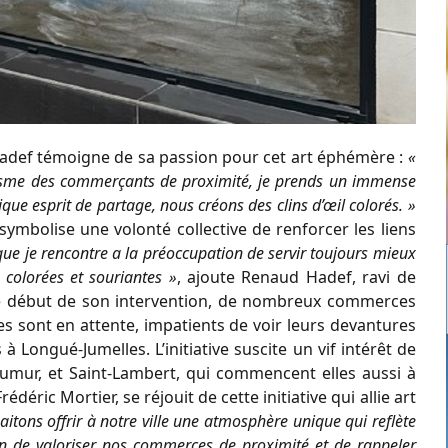
adef témoigne de sa passion pour cet art éphémère :
«
siasme des commerçants de proximité, je prends un immense
que esprit de partage, nous créons des clins d’œil colorés. »
 symbolise une volonté collective de renforcer les liens
e je rencontre a la préoccupation de servir toujours mieux
s colorées et souriantes »
, ajoute Renaud Hadef, ravi de
s le début de son intervention, de nombreux commerces
tres sont en attente, impatients de voir leurs devantures
à Longué-Jumelles. L’initiative suscite un vif intérêt de
mur, et Saint-Lambert, qui commencent elles aussi à
ric Mortier, se réjouit de cette initiative qui allie art
haitons
offrir à notre ville une atmosphère unique qui reflète
on de valoriser nos commerces de proximité et de rappeler