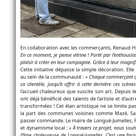
En collaboration avec les commerçants, Renaud H
En ce moment, je pense vitrine ! Porté par l’enthou
plaisir à créer en leur compagnie. Grâce à leur magnifi
Cette initiative dépasse la simple décoration. Elle
au sein de la communauté :
« Chaque commerçant qu
sa clientèle, jusqu’à offrir à cette dernière ces scène
l’accueil chaleureux que suscite son art. Depui
ont déjà bénéficié des talents de l’artiste et d’au
transformées ! Cet élan artistique ne se limite pas 
la part des communes voisines comme Mazé, Sau
passer commande. Le maire de Longué-Jumelles, Frédé
et dynamisme local :
« À travers ce projet, nous sou
l’âme chaleureuse de Longué-Jumelles. C’est une faç