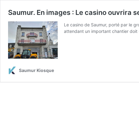
Saumur. En images : Le casino ouvrira s
Le casino de Saumur, porté par le gr
attendant un important chantier doit ê
Saumur Kiosque