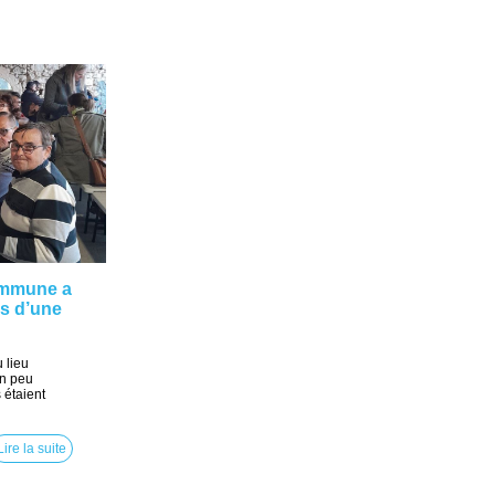
ommune a
rs d’une
 lieu
un peu
 étaient
Lire la suite