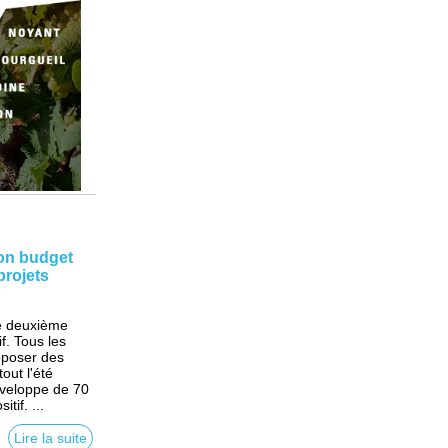
son budget
projets
e deuxième
f. Tous les
roposer des
tout l'été
veloppe de 70
tif. ...
Lire la suite