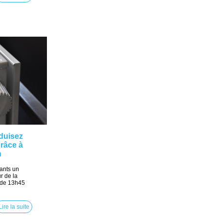
duisez
grâce à
n
ants un
r de la
n de 13h45
Lire la suite