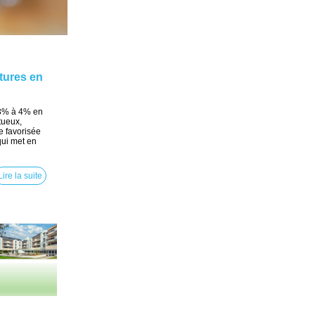
tures en
 3% à 4% en
tueux,
e favorisée
qui met en
Lire la suite