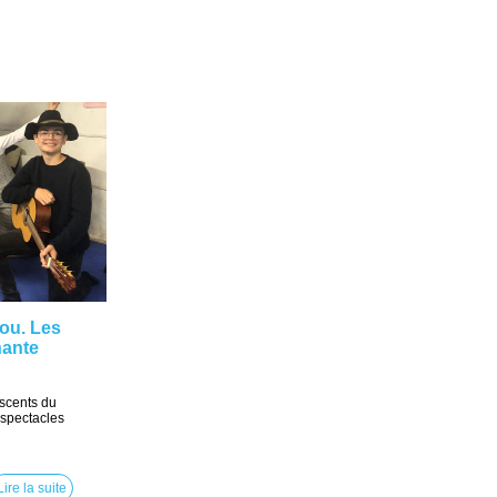
jou. Les
hante
escents du
 spectacles
Lire la suite