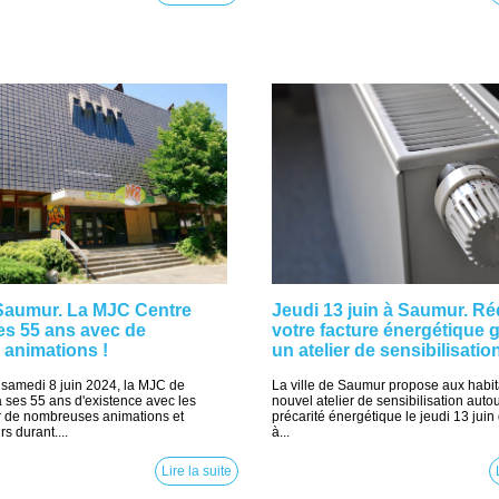
à Saumur. La MJC Centre
Jeudi 13 juin à Saumur. Ré
ses 55 ans avec de
votre facture énergétique 
animations !
un atelier de sensibilisatio
 samedi 8 juin 2024, la MJC de
La ville de Saumur propose aux habit
 ses 55 ans d'existence avec les
nouvel atelier de sensibilisation autou
 de nombreuses animations et
précarité énergétique le jeudi 13 jui
rs durant....
à...
Lire la suite