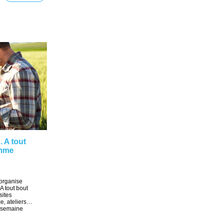
. A tout
amme
 organise
A tout bout
sites
ce, ateliers…
e semaine