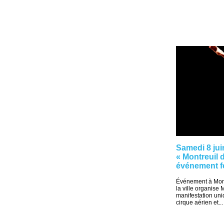
Samedi 8 jui
« Montreuil 
événement fe
Événement à Montr
la ville organise
manifestation un
cirque aérien et...