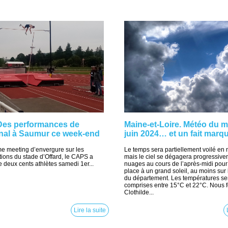
 Des performances de
Maine-et-Loire. Météo du m
onal à Saumur ce week-end
juin 2024… et un fait marqu
e meeting d’envergure sur les
Le temps sera partiellement voilé en
ations du stade d’Offard, le CAPS a
mais le ciel se dégagera progressive
 deux cents athlètes samedi 1er...
nuages au cours de l’après-midi pour 
place à un grand soleil, au moins sur 
du département. Les températures se
comprises entre 15°C et 22°C. Nous f
Clothilde...
Lire la suite