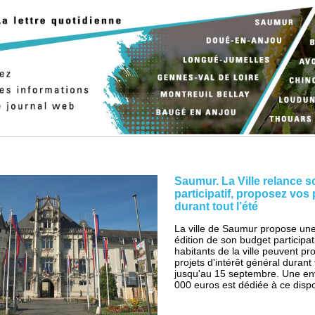
Saumur. La Ville relance 
participatif, proposez vos 
durant tout l’été
La ville de Saumur propose un
édition de son budget participati
habitants de la ville peuvent p
projets d'intérêt général durant 
jusqu'au 15 septembre. Une en
000 euros est dédiée à ce disposi