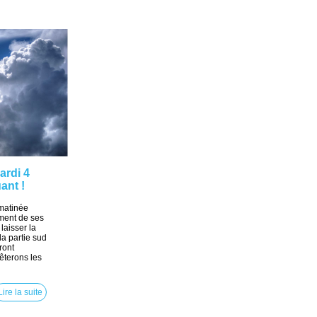
ardi 4
ant !
 matinée
ment de ses
laisser la
la partie sud
ront
êterons les
Lire la suite