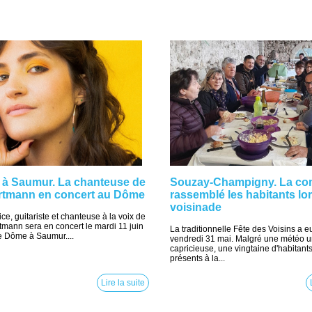
n à Saumur. La chanteuse de
Souzay-Champigny. La c
artmann en concert au Dôme
rassemblé les habitants lo
voisinade
ce, guitariste et chanteuse à la voix de
tmann sera en concert le mardi 11 juin
La traditionnelle Fête des Voisins a eu
e Dôme à Saumur....
vendredi 31 mai. Malgré une météo 
capricieuse, une vingtaine d'habitants
présents à la...
Lire la suite