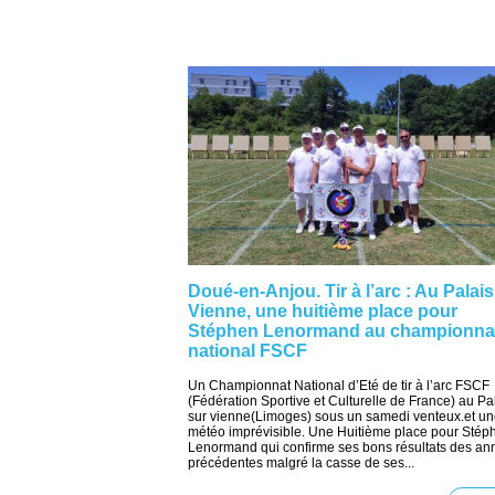
Doué-en-Anjou. Tir à l’arc : Au Palais
Vienne, une huitième place pour
Stéphen Lenormand au championna
national FSCF
Un Championnat National d’Eté de tir à l’arc FSCF
(Fédération Sportive et Culturelle de France) au Pa
sur vienne(Limoges) sous un samedi venteux.et u
météo imprévisible. Une Huitième place pour Stép
Lenormand qui confirme ses bons résultats des an
précédentes malgré la casse de ses...