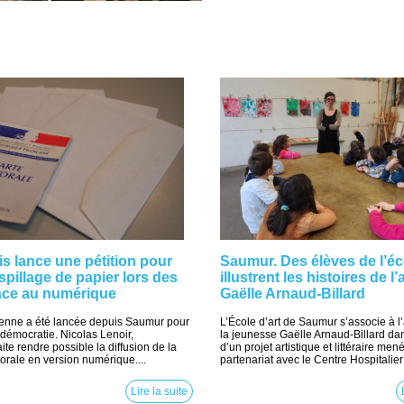
 lance une pétition pour
Saumur. Des élèves de l’éc
spillage de papier lors des
illustrent les histoires de l’
râce au numérique
Gaëlle Arnaud-Billard
oyenne a été lancée depuis Saumur pour
L’École d’art de Saumur s’associe à l’
démocratie. Nicolas Lenoir,
la jeunesse Gaëlle Arnaud-Billard da
te rendre possible la diffusion de la
d’un projet artistique et littéraire men
rale en version numérique....
partenariat avec le Centre Hospitalier 
Lire la suite