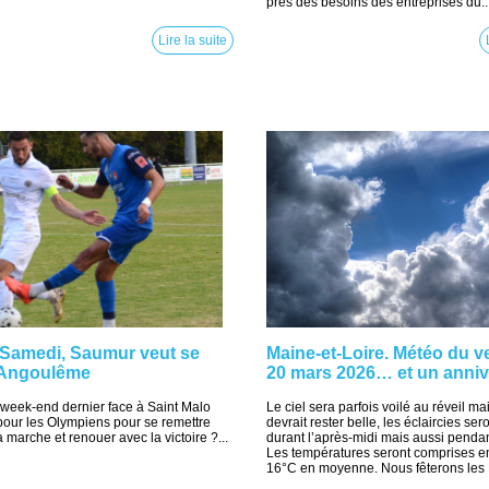
près des besoins des entreprises du..
Lire la suite
 Samedi, Saumur veut se
Maine-et-Loire. Météo du v
 Angoulême
20 mars 2026… et un annive
e week-end dernier face à Saint Malo
Le ciel sera parfois voilé au réveil ma
c pour les Olympiens pour se remettre
devrait rester belle, les éclaircies se
 marche et renouer avec la victoire ?...
durant l’après-midi mais aussi pendan
Les températures seront comprises en
16°C en moyenne. Nous fêterons les H