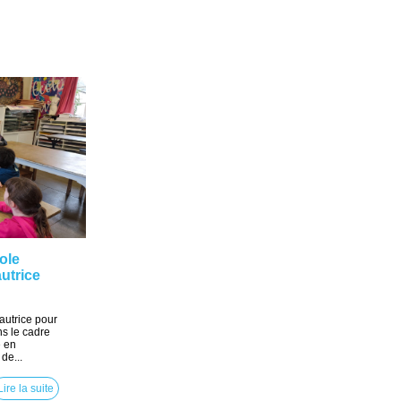
ole
autrice
autrice pour
ns le cadre
é en
de...
Lire la suite