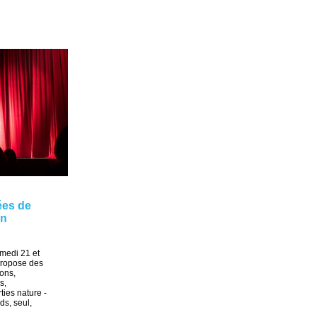
ées de
en
medi 21 et
propose des
ions,
s,
ties nature -
ds, seul,