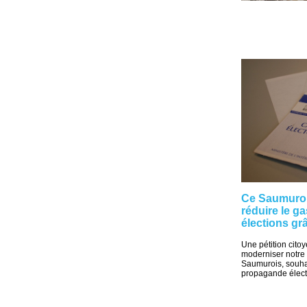
Ce Saumurois
réduire le ga
élections g
Une pétition cit
moderniser notre 
Saumurois, souhai
propagande électo