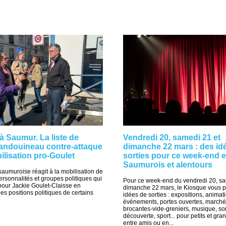
à Saumur. La liste de
Vendredi 20, samedi 21 et
andouineau contre-attaque
dimanche 22 mars : des id
bilisation pro-Goulet
sorties pour ce week-end 
Saumurois et alentours
 saumuroise réagit à la mobilisation de
rsonnalités et groupes politiques qui
Pour ce week-end du vendredi 20, sa
 pour Jackie Goulet-Claisse en
dimanche 22 mars, le Kiosque vous 
les positions politiques de certains
idées de sorties : expositions, animat
événements, portes ouvertes, marché
brocantes-vide-greniers, musique, sor
découverte, sport... pour petits et gran
entre amis ou en...