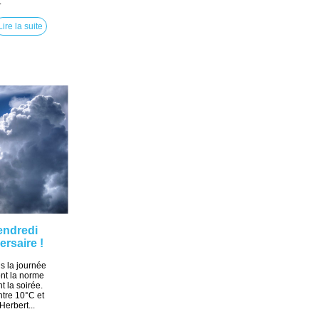
.
Lire la suite
endredi
rsaire !
is la journée
ront la norme
t la soirée.
tre 10°C et
erbert...