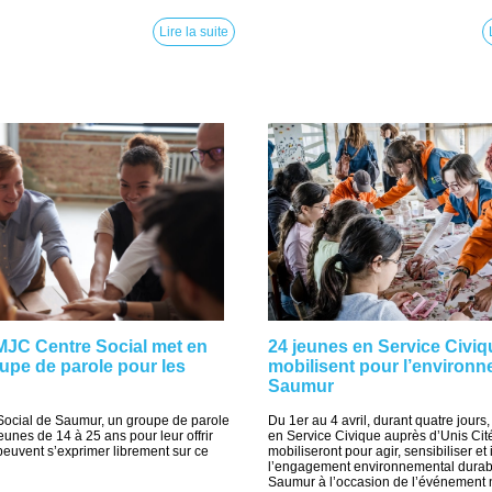
Lire la suite
MJC Centre Social met en
24 jeunes en Service Civiq
upe de parole pour les
mobilisent pour l’environ
Saumur
Social de Saumur, un groupe de parole
Du 1er au 4 avril, durant quatre jours
eunes de 14 à 25 ans pour leur offrir
en Service Civique auprès d’Unis Cit
peuvent s’exprimer librement sur ce
mobiliseront pour agir, sensibiliser et 
l’engagement environnemental durab
Saumur à l’occasion de l’événement 