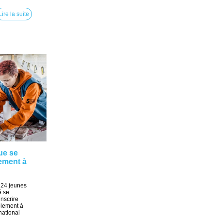
Lire la suite
ue se
nement à
, 24 jeunes
é se
inscrire
lement à
national