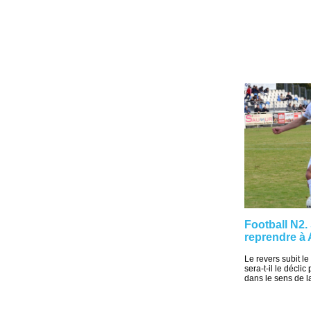
Football N2.
reprendre à
Le revers subit l
sera-t-il le décli
dans le sens de la