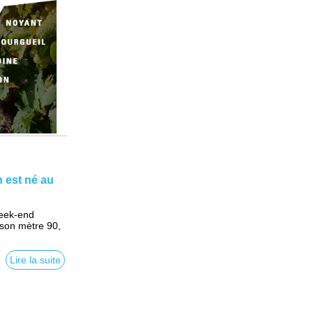
 est né au
week-end
 son mètre 90,
Lire la suite