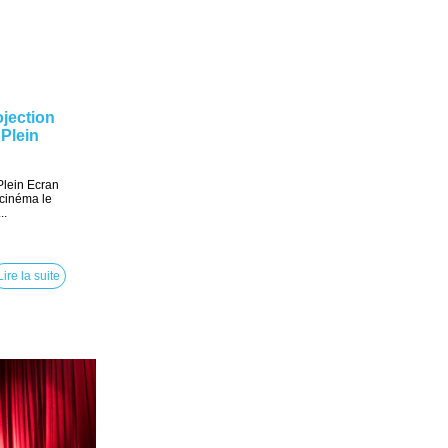
ojection
Plein
Plein Ecran
 cinéma le
..
Lire la suite