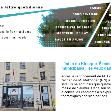
L’édito du Kiosque. Électi
municipales : les yeux da
Après le renoncement de M. Po
l’échec de M. Metzinger (RN) à
liste, ils ne sont plus que quatr
mairie de Saumur. Dans son stu
a convié les candidats à s’expri
thématiques choisies par ses...