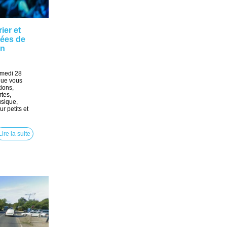
ier et
dées de
en
amedi 28
que vous
tions,
tes,
usique,
ur petits et
Lire la suite