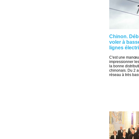
Chinon. Débu
voler à basse
lignes élect
C'est une manœuv
impressionner les 
la bonne distribut
chinonais. Du 2 a
réseau à très bass