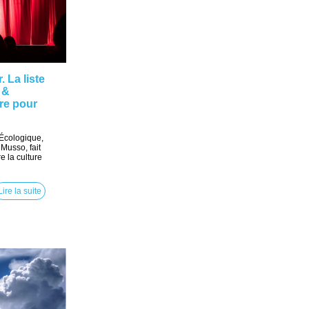
 La liste
 &
re pour
 Écologique,
Musso, fait
 la culture
Lire la suite