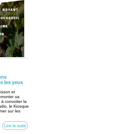
ons
ns les yeux
isson et
 monter sa
e à convoiter la
dio, le Kiosque
mer sur les
Lire la suite