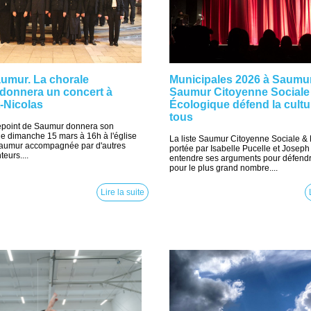
umur. La chorale
Municipales 2026 à Saumur.
 donnera un concert à
Saumur Citoyenne Sociale
t-Nicolas
Écologique défend la cultu
tous
epoint de Saumur donnera son
le dimanche 15 mars à 16h à l'église
La liste Saumur Citoyenne Sociale &
Saumur accompagnée par d'autres
portée par Isabelle Pucelle et Joseph 
eurs....
entendre ses arguments pour défendre
pour le plus grand nombre....
Lire la suite