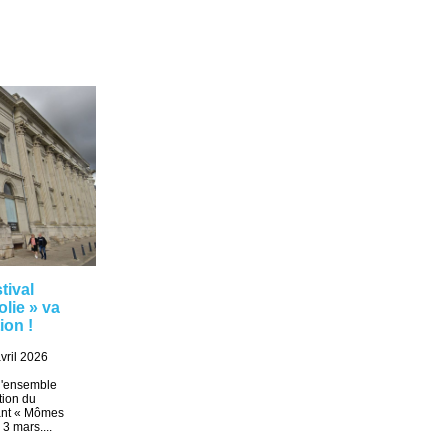
tival
lie » va
ion !
vril 2026
l'ensemble
ition du
vant « Mômes
 3 mars....