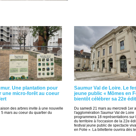
mur. Une plantation pour
Saumur Val de Loire. Le fes
r une micro-forêt au coeur
jeune public « Mômes en Fo
ert
bientôt célébrer sa 22e édit
Maison des arbres invite à une nouvelle
Du samedi 21 mars au mercredi 1er a
di 5 mars au coeur du quartier du
l'agglomération Saumur Val de Loire
programmera 18 représentations sur 
du territoire à l'occasion de la 22e éd
festival jeune public de spectacle vi
en Folie ». La billetterie ouvrira dès le