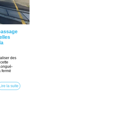
 passage
elles
la
aliser des
 cette
 Longué-
a fermé
Lire la suite