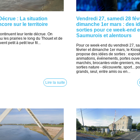
écrue : La situation
Vendredi 27, samedi 28 févr
core sur le territoire
dimanche 1er mars : des i
sorties pour ce week-end 
ontinuent leur lente décrue. On
Saumurois et alentours
 les prairies le long du Thouet et de
ent petit à petit leur fil...
Pour ce week-end du vendredi 27, s
février et dimanche 1er mars, le Kios
propose des idées de sorties : exposi
animations, événements, portes ouver
marchés, brocantes-vide-greniers, m
sorties nature - découverte, sport... po
grands, seul, entre amis ou en...
Lire la suite