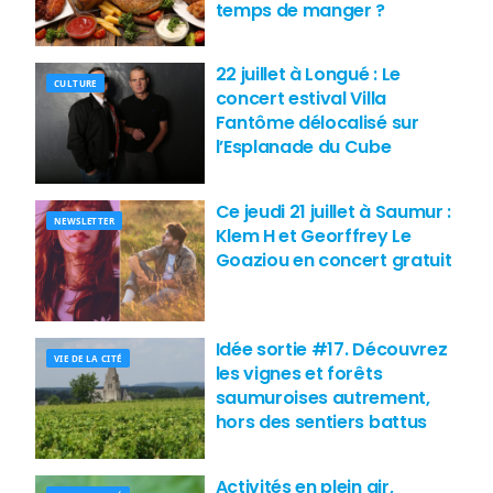
temps de manger ?
22 juillet à Longué : Le
CULTURE
concert estival Villa
Fantôme délocalisé sur
l’Esplanade du Cube
Ce jeudi 21 juillet à Saumur :
NEWSLETTER
Klem H et Georffrey Le
Goaziou en concert gratuit
Idée sortie #17. Découvrez
VIE DE LA CITÉ
les vignes et forêts
saumuroises autrement,
hors des sentiers battus
Activités en plein air,