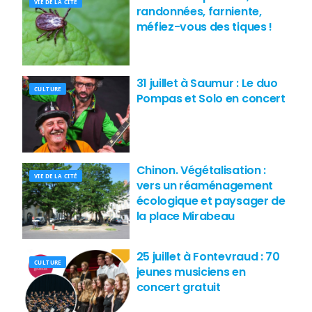
VIE DE LA CITÉ
randonnées, farniente,
méfiez-vous des tiques !
31 juillet à Saumur : Le duo
CULTURE
Pompas et Solo en concert
Chinon. Végétalisation :
VIE DE LA CITÉ
vers un réaménagement
écologique et paysager de
la place Mirabeau
25 juillet à Fontevraud : 70
CULTURE
jeunes musiciens en
concert gratuit