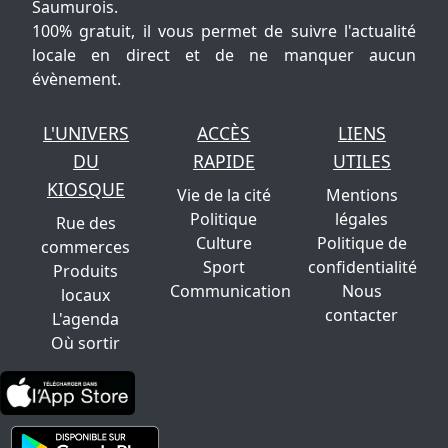
Saumurois.
100% gratuit, il vous permet de suivre l'actualité
locale en direct et de ne manquer aucun
évènement.
L'UNIVERS
ACCÈS
LIENS
DU
RAPIDE
UTILES
KIOSQUE
Vie de la cité
Mentions
Politique
légales
Rue des
Culture
Politique de
commerces
Sport
confidentialité
Produits
Communication
Nous
locaux
contacter
L'agenda
Où sortir