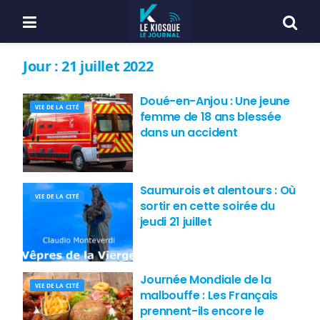
Jour :
21 juillet 2022
Doué-en-Anjou : Une jeune
VIE DE LA CITÉ
femme de 18 ans blessée
dans un accident
Saumurois et alentours : Où
VIE DE LA CITÉ
sortir en cette soirée du
jeudi 21 juillet
Journée Mondiale de la
VIE DE LA CITÉ
malbouffe : Les Français
prennent-ils encore le