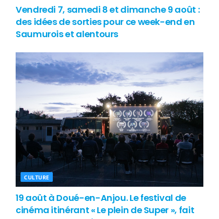
Vendredi 7, samedi 8 et dimanche 9 août :
des idées de sorties pour ce week-end en
Saumurois et alentours
CULTURE
19 août à Doué-en-Anjou. Le festival de
cinéma itinérant « Le plein de Super », fait