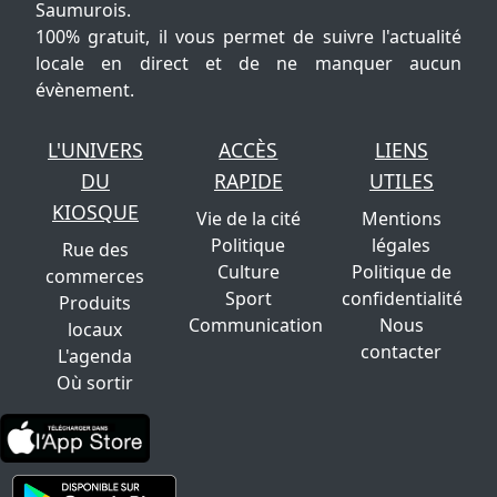
Saumurois.
100% gratuit, il vous permet de suivre l'actualité
locale en direct et de ne manquer aucun
évènement.
L'UNIVERS
ACCÈS
LIENS
DU
RAPIDE
UTILES
KIOSQUE
Vie de la cité
Mentions
Politique
légales
Rue des
Culture
Politique de
commerces
Sport
confidentialité
Produits
Communication
Nous
locaux
contacter
L'agenda
Où sortir