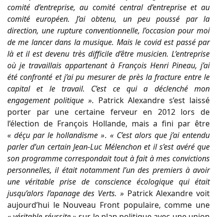
comité d’entreprise, au comité central d’entreprise et au
comité européen. J’ai obtenu, un peu poussé par la
direction, une rupture conventionnelle, l’occasion pour moi
de me lancer dans la musique. Mais le covid est passé par
là et il est devenu très difficile d’être musicien. L’entreprise
où je travaillais appartenant à François Henri Pineau, j’ai
été confronté et j’ai pu mesurer de près la fracture entre le
capital et le travail. C’est ce qui a déclenché mon
engagement politique ».
Patrick Alexandre s’est laissé
porter par une certaine ferveur en 2012 lors de
l’élection de François Hollande, mais a fini par être
« déçu par le hollandisme »
.
« C’est alors que j’ai entendu
parler d’un certain Jean-Luc Mélenchon et il s’est avéré que
son programme correspondait tout à fait à mes convictions
personnelles, il était notamment l’un des premiers à avoir
une véritable prise de conscience écologique qui était
jusqu’alors l’apanage des Verts. »
Patrick Alexandre voit
aujourd’hui le Nouveau Front populaire, comme une
« véritable réussite »
sur le plan politique avec une union