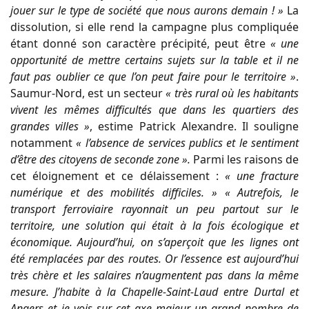
jouer sur le type de société que nous aurons demain ! »
La
dissolution, si elle rend la campagne plus compliquée
étant donné son caractère précipité, peut être
« une
opportunité de mettre certains sujets sur la table
et il ne
faut pas oublier ce que l’on peut faire pour le territoire »
.
Saumur-Nord, est un secteur
« très rural où les habitants
vivent les mêmes difficultés que dans les quartiers des
grandes villes »
, estime Patrick Alexandre. Il souligne
notamment
« l’absence de services publics et le sentiment
d’être des citoyens de seconde zone ».
Parmi les raisons de
cet éloignement et ce délaissement :
« une fracture
numérique et des mobilités difficiles. » « Autrefois, le
transport ferroviaire rayonnait un peu partout sur le
territoire, une solution qui était à la fois écologique et
économique. Aujourd’hui, on s’aperçoit que les lignes ont
été remplacées par des routes. Or l’essence est aujourd’hui
très chère et les salaires n’augmentent pas dans la même
mesure. J’habite à la Chapelle-Saint-Laud entre Durtal et
Angers et je vois sur cet axe majeur un grand nombre de