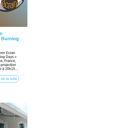
in
« Burning
lein Ecran
ning Days »
ce, France,
 projection
 à 20h15....
Lire la suite