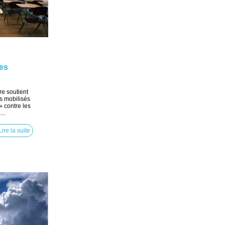
les
e soutient
ts mobilisés
» contre les
..
Lire la suite