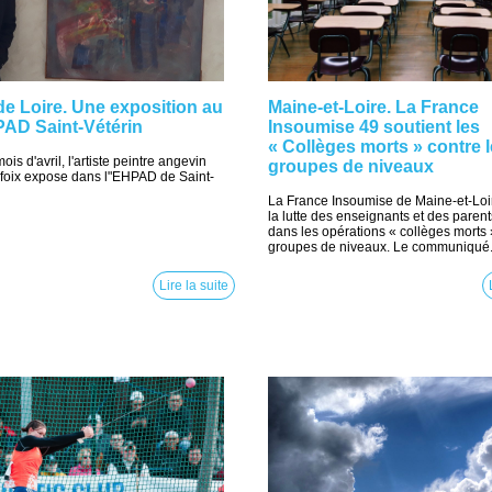
e Loire. Une exposition au
Maine-et-Loire. La France
PAD Saint-Vétérin
Insoumise 49 soutient les
« Collèges morts » contre 
ois d'avril, l'artiste peintre angevin
groupes de niveaux
oix expose dans l"EHPAD de Saint-
La France Insoumise de Maine-et-Loir
la lutte des enseignants et des paren
dans les opérations « collèges morts 
groupes de niveaux. Le communiqué..
Lire la suite