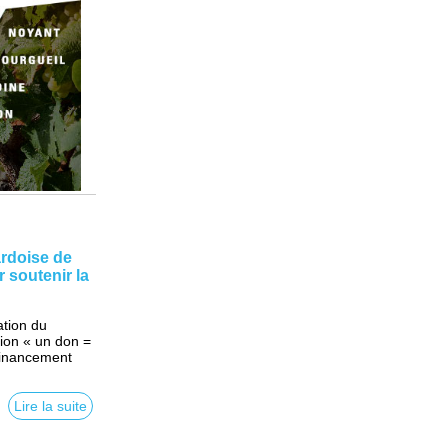
ardoise de
r soutenir la
ation du
ion « un don =
 financement
Lire la suite