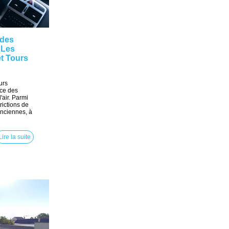
 des
: Les
t Tours
urs
ace des
'air. Parmi
rictions de
 anciennes, à
Lire la suite