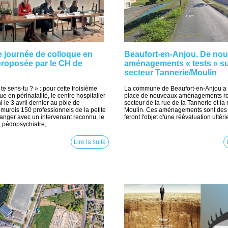
 journée de colloque en
Beaufort-en-Anjou. De no
 proposée par le CH de
aménagements « tests » su
secteur Tannerie/Moulin
e sens-tu ? » : pour cette troisième
La commune de Beaufort-en-Anjou a 
e en périnatalité, le centre hospitalier
place de nouveaux aménagements rou
 le 3 avril dernier au pôle de
secteur de la rue de la Tannerie et la
urois 150 professionnels de la petite
Moulin. Ces aménagements sont des t
anger avec un intervenant reconnu, le
feront l'objet d'une réévaluation ultérie
 pédopsychiatre,...
Lire la suite