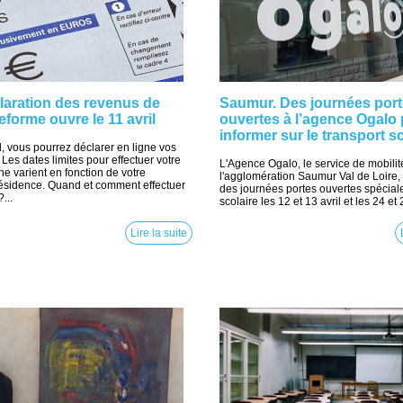
laration des revenus de
Saumur. Des journées por
teforme ouvre le 11 avril
ouvertes à l’agence Ogalo
informer sur le transport s
il, vous pourrez déclarer en ligne vos
Les dates limites pour effectuer votre
L'Agence Ogalo, le service de mobilit
ne varient en fonction de votre
l'agglomération Saumur Val de Loire,
ésidence. Quand et comment effectuer
des journées portes ouvertes spéciale
...
scolaire les 12 et 13 avril et les 24 et 2
Lire la suite