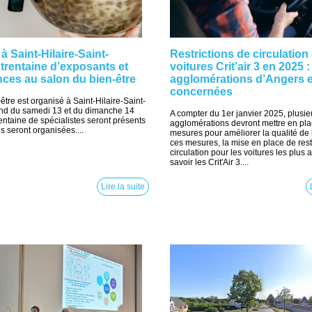
 à Saint-Hilaire-Saint-
Restrictions de circulation
 trentaine d’exposants et
voitures Crit’air 3 en 2025 
ces au salon du bien-être
agglomérations d’Angers e
concernées
être est organisé à Saint-Hilaire-Saint-
end du samedi 13 et du dimanche 14
A compter du 1er janvier 2025, plusie
rentaine de spécialistes seront présents
agglomérations devront mettre en pl
s seront organisées....
mesures pour améliorer la qualité de l
ces mesures, la mise en place de rest
circulation pour les voitures les plus
savoir les Crit'Air 3....
Lire la suite