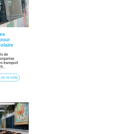
tes
 pour
colaire
és de
 organise
s transport
5...
Lire la suite