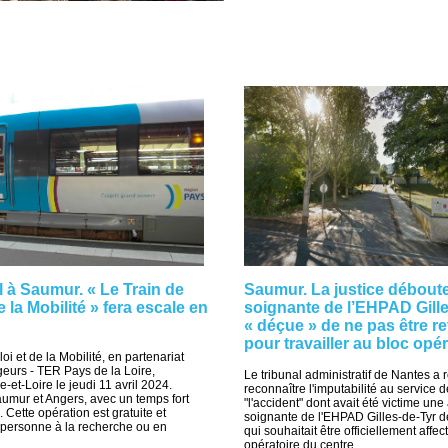
l à Saumur. « Le Train de
Saumur. La justice déboute 
e la Mobilité » fera escale en
soignante de l’EHPAD Gill
« déçue » de ne pas être r
pour travailler au bloc opér
oi et de la Mobilité, en partenariat
urs - TER Pays de la Loire,
Le tribunal administratif de Nantes a 
-et-Loire le jeudi 11 avril 2024.
reconnaître l'imputabilité au service d
aumur et Angers, avec un temps fort
"l'accident" dont avait été victime une
 Cette opération est gratuite et
soignante de l'EHPAD Gilles-de-Tyr 
 personne à la recherche ou en
qui souhaitait être officiellement affe
opératoire du centre...