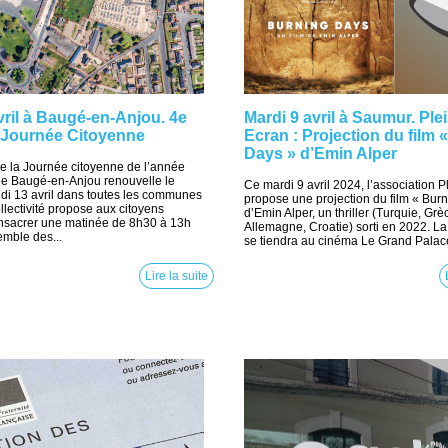
ril à Baugé-en-Anjou. 4e
Mardi 9 avril à Saumur. Ple
a Journée Citoyenne
Ecran : Projection du film 
Days » d’Emin Alper
e la Journée citoyenne de l’année
e de Baugé-en-Anjou renouvelle le
Ce mardi 9 avril 2024, l’association P
medi 13 avril dans toutes les communes
propose une projection du film « Bur
llectivité propose aux citoyens
d’Emin Alper, un thriller (Turquie, Grè
onsacrer une matinée de 8h30 à 13h
Allemagne, Croatie) sorti en 2022. La
emble des...
se tiendra au cinéma Le Grand Palace
Lire la suite