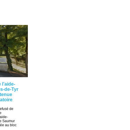
l’aide-
es-de-Tyr
etenue
atoire
refusé de
e
 aide-
de Saumur
ctée au bloc