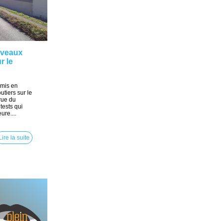
uveaux
r le
mis en
tiers sur le
 rue du
ests qui
ure....
Lire la suite