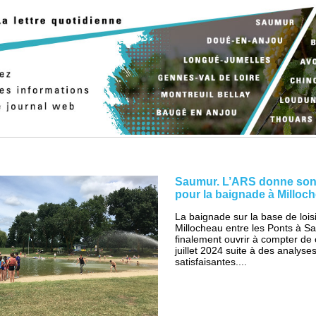
Saumur. L’ARS donne son 
pour la baignade à Milloc
La baignade sur la base de lois
Millocheau entre les Ponts à S
finalement ouvrir à compter de
juillet 2024 suite à des analyse
satisfaisantes....