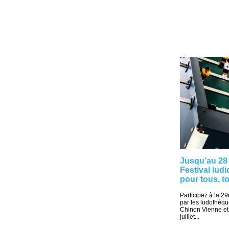
Jusqu’au 28 
Festival lud
pour tous, t
Participez à la 29
par les ludothè
Chinon Vienne et
juillet...