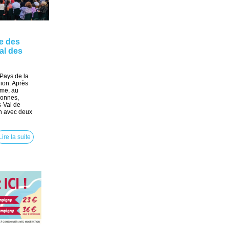
e des
al des
 Pays de la
ion. Après
ame, au
lonnes,
s-Val de
un avec deux
Lire la suite