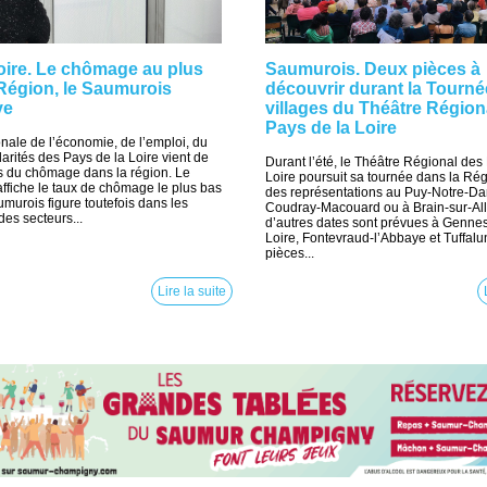
oire. Le chômage au plus
Saumurois. Deux pièces à
Région, le Saumurois
découvrir durant la Tourné
ve
villages du Théâtre Région
Pays de la Loire
onale de l’économie, de l’emploi, du
idarités des Pays de la Loire vient de
Durant l’été, le Théâtre Régional des
res du chômage dans la région. Le
Loire poursuit sa tournée dans la Rég
n affiche le taux de chômage le plus bas
des représentations au Puy-Notre-D
murois figure toutefois dans les
Coudray-Macouard ou à Brain-sur-Al
des secteurs...
d’autres dates sont prévues à Genne
Loire, Fontevraud-l’Abbaye et Tuffal
pièces...
Lire la suite