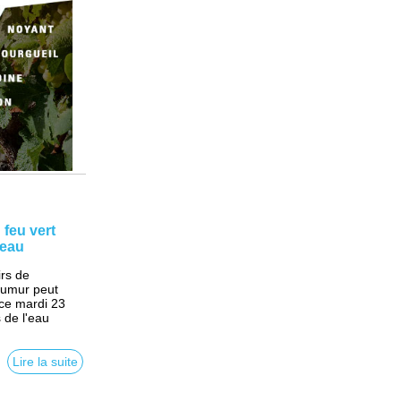
feu vert
heau
irs de
aumur peut
 ce mardi 23
s de l'eau
Lire la suite