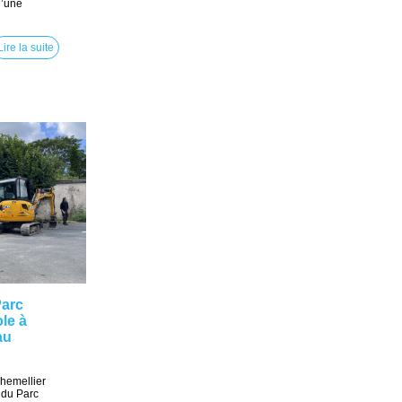
d’une
Lire la suite
Parc
le à
au
Chemellier
 du Parc