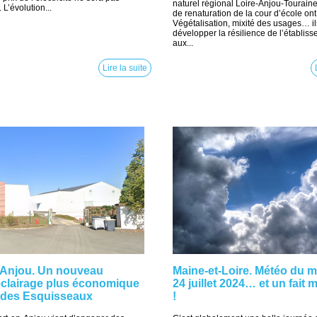
naturel régional Loire-Anjou-Touraine
L’évolution...
de renaturation de la cour d’école on
Végétalisation, mixité des usages… il
développer la résilience de l’établis
aux...
Lire la suite
-Anjou. Un nouveau
Maine-et-Loire. Météo du m
’éclairage plus économique
24 juillet 2024… et un fait
e des Esquisseaux
!