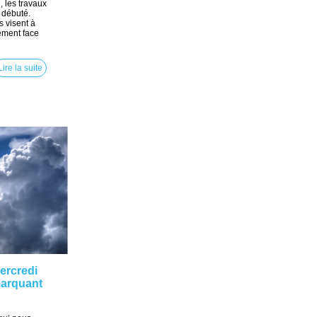
, les travaux
t débuté.
s visent à
sement face
Lire la suite
ercredi
 marquant