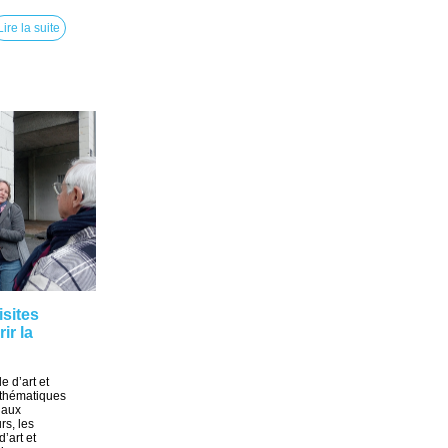
Lire la suite
isites
ir la
e d’art et
s thématiques
 aux
rs, les
d’art et