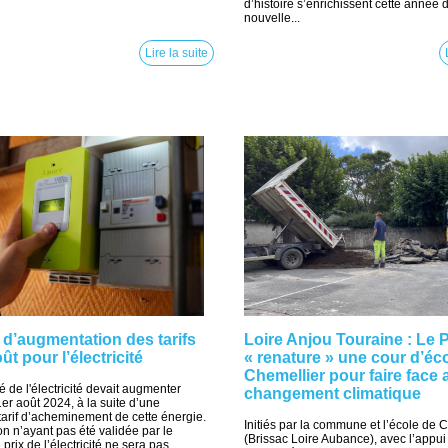
d’histoire s’enrichissent cette année 
nouvelle...
Lire la suite
 d’augmentation des tarifs
Loire Anjou Touraine : Le 
t pour l’électricité
« renature » une cour d’éco
Chemellier pour faire face 
é de l'électricité devait augmenter
changement climatique
er août 2024, à la suite d’une
 tarif d’acheminement de cette énergie.
Initiés par la commune et l’école de 
on n’ayant pas été validée par le
(Brissac Loire Aubance), avec l’appui
rix de l’électricité ne sera pas