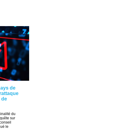
Pays de
erattaque
i de
inalité du
nquête sur
conseil
qué le