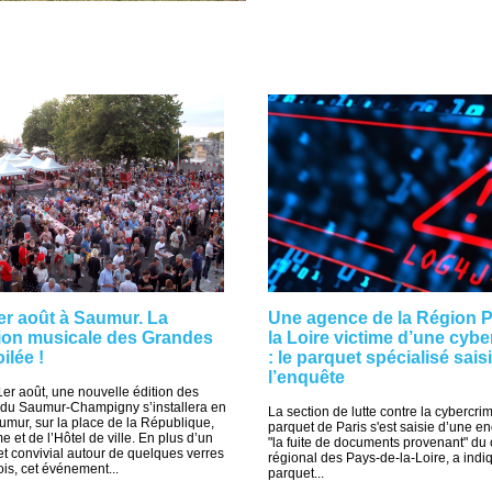
 1er août à Saumur. La
Une agence de la Région 
on musicale des Grandes
la Loire victime d’une cyb
ilée !
: le parquet spécialisé sais
l’enquête
e 1er août, une nouvelle édition des
du Saumur-Champigny s’installera en
La section de lutte contre la cybercrim
aumur, sur la place de la République,
parquet de Paris s'est saisie d’une e
 et de l’Hôtel de ville. En plus d’un
"la fuite de documents provenant" du 
t convivial autour de quelques verres
régional des Pays-de-la-Loire, a indi
is, cet événement...
parquet...