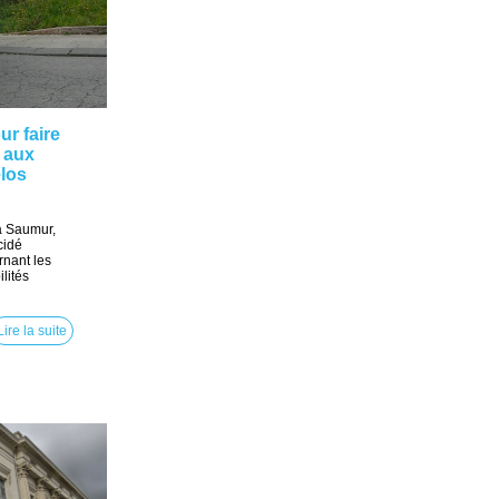
ur faire
 aux
los
 à Saumur,
cidé
ernant les
lités
Lire la suite