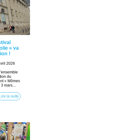
tival
lie » va
ion !
vril 2026
l'ensemble
ition du
vant « Mômes
 3 mars....
Lire la suite