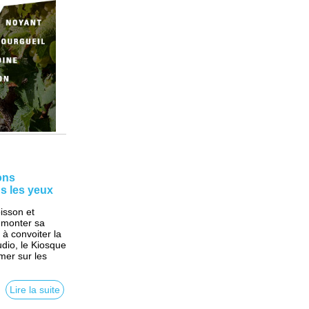
ons
ns les yeux
isson et
 monter sa
e à convoiter la
dio, le Kiosque
mer sur les
Lire la suite