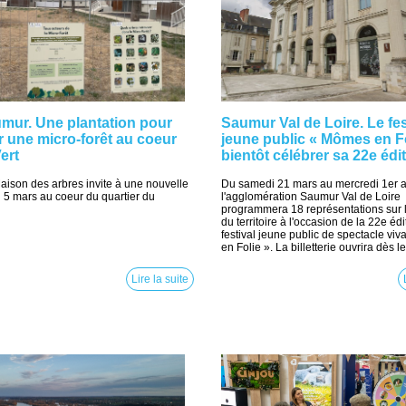
mur. Une plantation pour
Saumur Val de Loire. Le fes
r une micro-forêt au coeur
jeune public « Mômes en Fo
ert
bientôt célébrer sa 22e édit
Maison des arbres invite à une nouvelle
Du samedi 21 mars au mercredi 1er a
di 5 mars au coeur du quartier du
l'agglomération Saumur Val de Loire
programmera 18 représentations sur 
du territoire à l'occasion de la 22e éd
festival jeune public de spectacle vi
en Folie ». La billetterie ouvrira dès le
Lire la suite