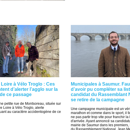
Loire à Vélo Troglo : Ces
Municipales à Saumur. Fau
tent d’alerter l’agglo sur la
d’avoir pu compléter sa list
 de ce passage
candidat du Rassemblant N
se retire de la campagne
ne petite rue de Montsoreau, située sur
ure Loire à Vélo Troglo, alerte
Une campagne municipale est un véri
quant au caractère accidentogène de ce
marathon et comme dans le sport, il fa
ne pas partir trop vite pour franchir la
d'arrivée. Ayant annoncé sa candidatu
mairie de Saumur dans les premiers, 
du Rassemblement National, Jean Me