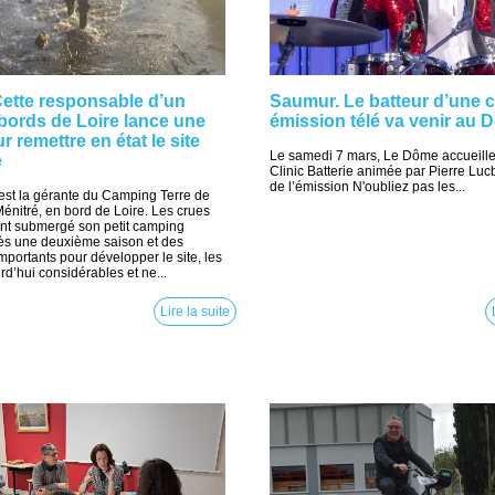
Cette responsable d’un
Saumur. Le batteur d’une c
bords de Loire lance une
émission télé va venir au 
 remettre en état le site
Le samedi 7 mars, Le Dôme accueill
e
Clinic Batterie animée par Pierre Lucb
de l’émission N'oubliez pas les...
est la gérante du Camping Terre de
Ménitré, en bord de Loire. Les crues
ont submergé son petit camping
ès une deuxième saison et des
mportants pour développer le site, les
rd’hui considérables et ne...
Lire la suite