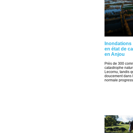
Inondations
en état de c
en Anjou
Près de 300 comm
catastrophe natu
Lecornu, tandis q
doucement dans l'
normale progressi