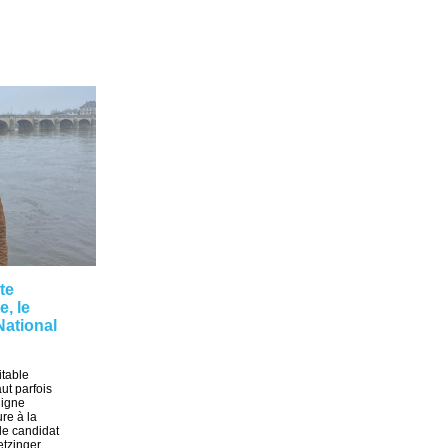
te
e, le
ational
table
ut parfois
 ligne
re à la
le candidat
tzinger,