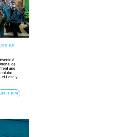
njou au
résente à
tional de
ffrent une
mentaire
-et-Loire y
.
Lire la suite