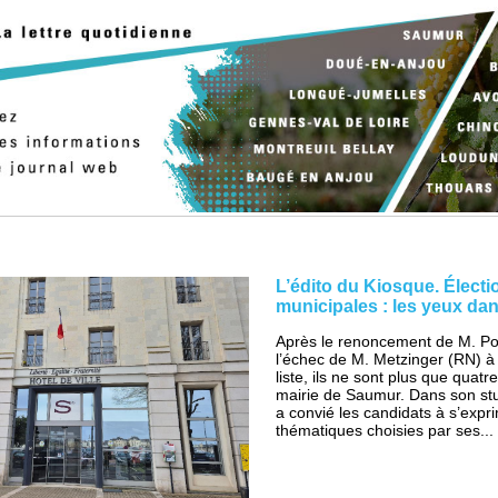
L’édito du Kiosque. Électi
municipales : les yeux da
Après le renoncement de M. Po
l’échec de M. Metzinger (RN) à
liste, ils ne sont plus que quatr
mairie de Saumur. Dans son stu
a convié les candidats à s’expri
thématiques choisies par ses...