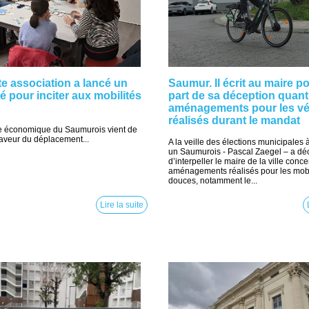
e association a lancé un
Saumur. Il écrit au maire po
é pour inciter aux mobilités
part de sa déception quant
aménagements pour les vé
réalisés durant le mandat
e économique du Saumurois vient de
faveur du déplacement...
A la veille des élections municipales
un Saumurois - Pascal Zaegel – a dé
d’interpeller le maire de la ville conc
aménagements réalisés pour les mobi
douces, notamment le...
Lire la suite