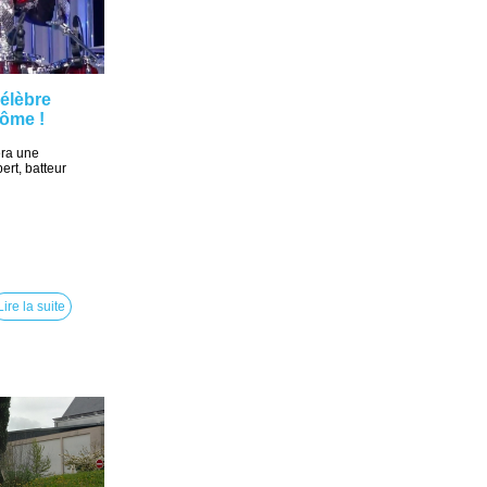
élèbre
Dôme !
era une
ert, batteur
Lire la suite