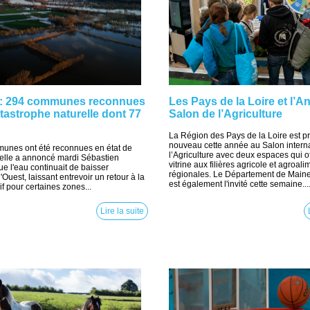
 : 294 communes reconnues
Les Pays de la Loire et l’A
atastrophe naturelle dont 77
Salon de l’Agriculture
La Région des Pays de la Loire est p
nouveau cette année au Salon interna
unes ont été reconnues en état de
l’Agriculture avec deux espaces qui o
relle a annoncé mardi Sébastien
vitrine aux filières agricole et agroali
ue l'eau continuait de baisser
régionales. Le Département de Maine
Ouest, laissant entrevoir un retour à la
est également l'invité cette semaine...
f pour certaines zones...
Lire la suite