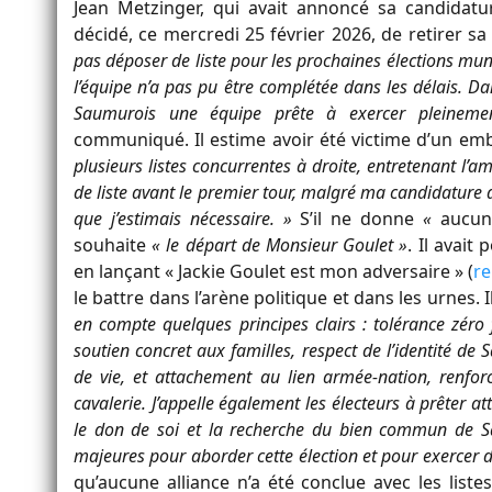
Jean Metzinger, qui avait annoncé sa candidat
décidé, ce mercredi 25 février 2026, de retirer sa
pas déposer de liste pour les prochaines élections mun
l’équipe n’a pas pu être complétée dans les délais. Da
Saumurois une équipe prête à exercer pleinemen
communiqué. Il estime avoir été victime d’un emb
plusieurs listes concurrentes à droite, entretenant l’am
de liste avant le premier tour, malgré ma candidature d
que j’estimais nécessaire. »
S’il ne donne
«
aucun
souhaite
« le départ de Monsieur Goulet »
. Il avait
en lançant « Jackie Goulet est mon adversaire » (
re
le battre dans l’arène politique et dans les urnes. I
en compte quelques principes clairs : tolérance zéro f
soutien concret aux familles, respect de l’identité d
de vie, et attachement au lien armée-nation, renfor
cavalerie. J’appelle également les électeurs à prêter att
le don de soi et la recherche du bien commun de Sa
majeures pour aborder cette élection et pour exercer d
qu’aucune alliance n’a été conclue avec les liste