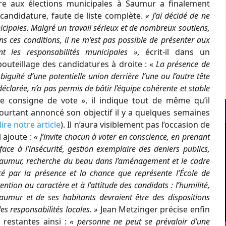
ure aux élections municipales à Saumur a finalement
 candidature, faute de liste complète.
« J’ai décidé de ne
icipales. Malgré un travail sérieux et de nombreux soutiens,
ns ces conditions, il ne m’est pas possible de présenter aux
t les responsabilités municipales »,
écrit-il dans un
outeillage des candidatures à droite : «
La présence de
biguïté d’une potentielle union derrière l’une ou l’autre tête
éclarée, n’a pas permis de bâtir l’équipe cohérente et stable
e consigne de vote », il indique tout de même qu’il
 pourtant annoncé son objectif il y a quelques semaines
lire notre article
). Il n’aura visiblement pas l’occasion de
l ajoute :
« J’invite chacun à voter en conscience, en prenant
ace à l’insécurité, gestion exemplaire des deniers publics,
e Saumur, recherche du beau dans l’aménagement et le cadre
cé par la présence et la chance que représente l’École de
ention au caractère et à l’attitude des candidats : l’humilité,
umur et de ses habitants devraient être des dispositions
es responsabilités locales. »
Jean Metzinger précise enfin
s restantes ainsi :
« personne ne peut se prévaloir d’une