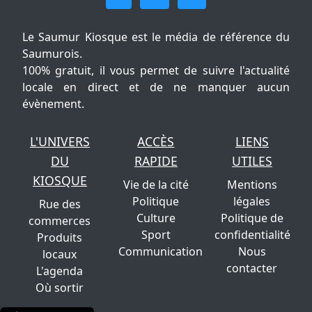
Le Saumur Kiosque est le média de référence du
Saumurois.
100% gratuit, il vous permet de suivre l'actualité
locale en direct et de ne manquer aucun
évènement.
L'UNIVERS
ACCÈS
LIENS
DU
RAPIDE
UTILES
KIOSQUE
Vie de la cité
Mentions
Politique
légales
Rue des
Culture
Politique de
commerces
Sport
confidentialité
Produits
Communication
Nous
locaux
contacter
L'agenda
Où sortir