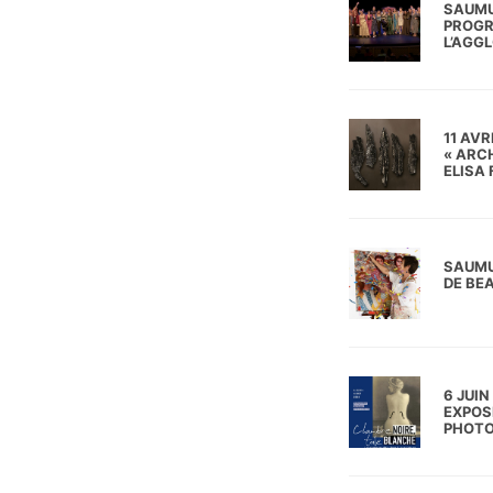
SAUMUR
PROGR
L’AGG
11 AV
« ARCH
ELISA
SAUMU
DE BE
6 JUI
EXPOSI
PHOTO