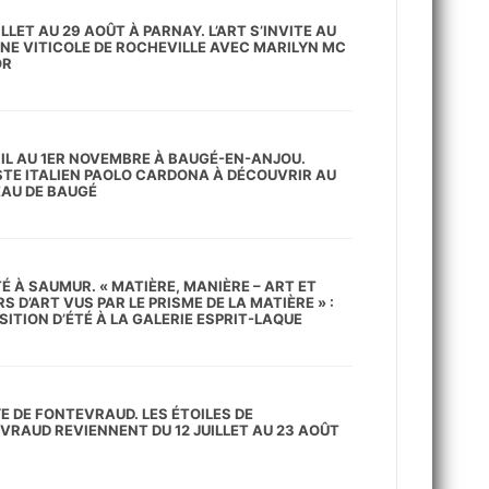
ILLET AU 29 AOÛT À PARNAY. L’ART S’INVITE AU
NE VITICOLE DE ROCHEVILLE AVEC MARILYN MC
OR
RIL AU 1ER NOVEMBRE À BAUGÉ-EN-ANJOU.
ISTE ITALIEN PAOLO CARDONA À DÉCOUVRIR AU
AU DE BAUGÉ
É À SAUMUR. « MATIÈRE, MANIÈRE – ART ET
S D’ART VUS PAR LE PRISME DE LA MATIÈRE » :
SITION D’ÉTÉ À LA GALERIE ESPRIT-LAQUE
E DE FONTEVRAUD. LES ÉTOILES DE
VRAUD REVIENNENT DU 12 JUILLET AU 23 AOÛT