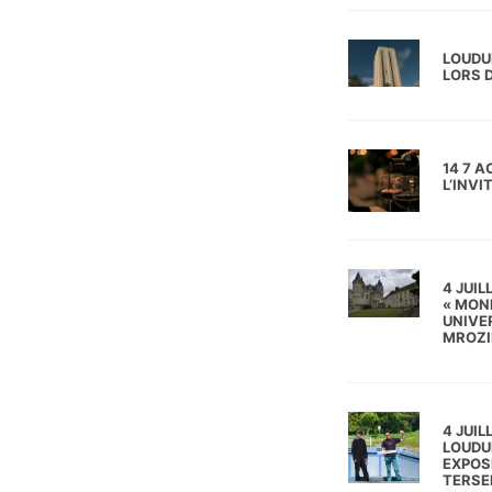
LOUDU
LORS D
14 7 
L’INV
4 JUI
« MON
UNIVER
MROZI
4 JUIL
LOUDUN
EXPOS
TERSE