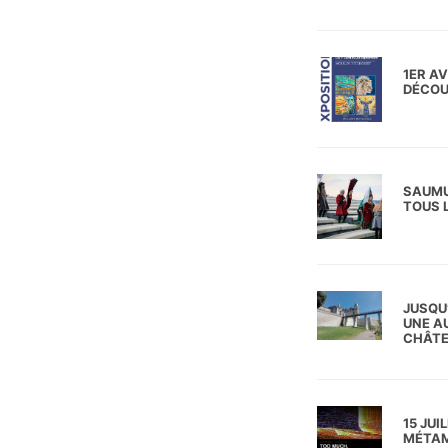
1ER AV
DÉCOU
SAUMU
TOUS L
JUSQU
UNE A
CHÂTE
15 JUI
MÉTAM