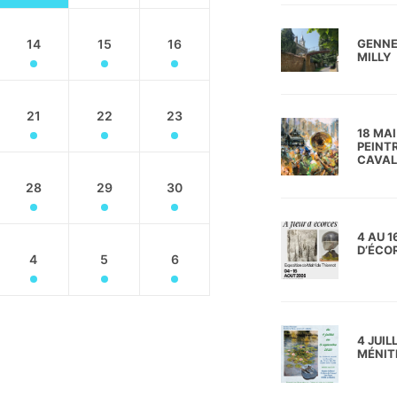
GENNE
14
15
16
MILLY
21
22
23
18 MA
PEINT
CAVAL
28
29
30
4 AU 1
D’ÉCO
4
5
6
4 JUIL
MÉNIT