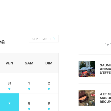
SEPTEMBRE
26
ÉV
VEN
SAM
DIM
SAUMU
ANIMA
D’EFFE
31
1
2
4 ET 1
MAROQ
RÉCUP’
7
8
9