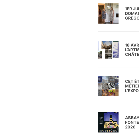
1ER JU
DOMAI
GREG
18 AV
L’ART
CHÂTE
CET ÉT
MÉTIER
L’EXPO
ABBAY
FONTE
2026