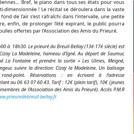
péennes… Bref, le piano dans tous ses états pour vous
i-dimensionnée ! Le récital se déroulera dans la vaste
ond de l’air s’est rafraîchi dans l’intervalle, une petite
re, enfin, de prolonger l’été expirant, le public pourra
ulles offertes par l’Association des Amis du Prieuré.
0 à 18h30. Le prieuré du Breuil-Bellay (13é-17é siècle) est
izay La Madeleine, hameau d’Igné. Au départ de Saumur,
é La Fontaine et prendre la sortie « Les Ulmes, Meigné,
geur, suivre la direction: Cizay la Madeleine. Un balisage
nd-point. Réservations : en écrivant à l’adresse
ant au 06 63 07 60 43. Tarif : 12€ (plein tarif), 10€ (jeunes
membres de l’Association des Amis du Prieuré). Accès P.M.R
ww.prieuredebreuil-bellay.fr