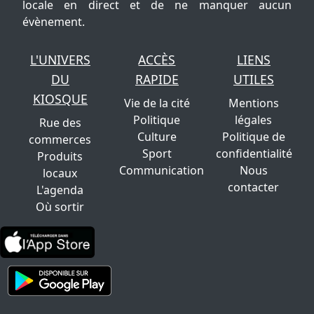
locale en direct et de ne manquer aucun
évènement.
L'UNIVERS
ACCÈS
LIENS
DU
RAPIDE
UTILES
KIOSQUE
Vie de la cité
Mentions
Politique
légales
Rue des
Culture
Politique de
commerces
Sport
confidentialité
Produits
Communication
Nous
locaux
contacter
L'agenda
Où sortir