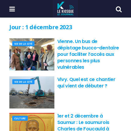
Jour :
1 décembre 2023
Vienne. Un bus de
VIE DE LA CITÉ
dépistage bucco-dentaire
pour faciliter l’accès aux
personnes les plus
vulnérables
Vivy. Quel est ce chantier
VIE DE LA CITÉ
qui vient de débuter ?
1er et 2 décembre à
CULTURE
Saumur : Le saumurois
Charles de Foucauld à