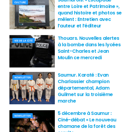
CULTURE
entre Loire et Patrimoine »,
quand histoire et photos se
mêlent : Entretien avec
l’auteur et l’éditeur
Thouars. Nouvelles alertes
VIE DE LA CITÉ
à la bombe dans les lycées
Saint-Charles et Jean
Moulin ce mercredi
Saumur. Karaté : Evan
NEWSLETTER
Charlassier champion
départemental, Adam
Guilmet sur la troisième
marche
5 décembre à Saumur :
NEWSLETTER
Ciné-débat « Le nouveau
chamane de la forêt des