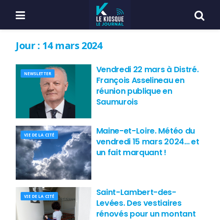
Jour :
14 mars 2024
Vendredi 22 mars à Distré.
NEWSLETTER
François Asselineau en
réunion publique en
Saumurois
Maine-et-Loire. Météo du
VIE DE LA CITÉ
vendredi 15 mars 2024… et
un fait marquant !
Saint-Lambert-des-
VIE DE LA CITÉ
Levées. Des vestiaires
rénovés pour un montant