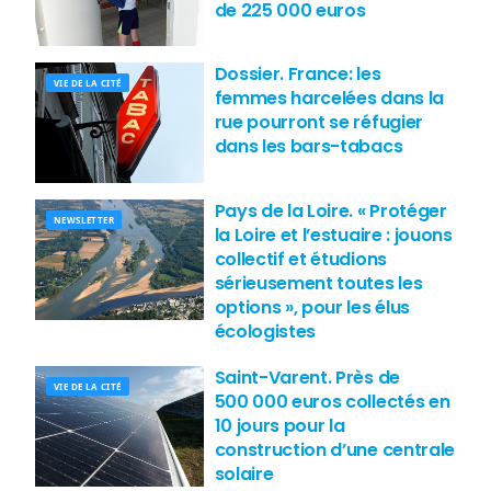
de 225 000 euros
Dossier. France: les
VIE DE LA CITÉ
femmes harcelées dans la
rue pourront se réfugier
dans les bars-tabacs
Pays de la Loire. « Protéger
NEWSLETTER
la Loire et l’estuaire : jouons
collectif et étudions
sérieusement toutes les
options », pour les élus
écologistes
Saint-Varent. Près de
VIE DE LA CITÉ
500 000 euros collectés en
10 jours pour la
construction d’une centrale
solaire