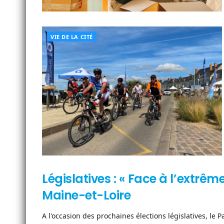
VIE DE LA CITÉ
Législatives : « Face à l’extrêm
NEWSLETTER
Maine-et-Loire
A l'occasion des prochaines élections législatives, le Pa