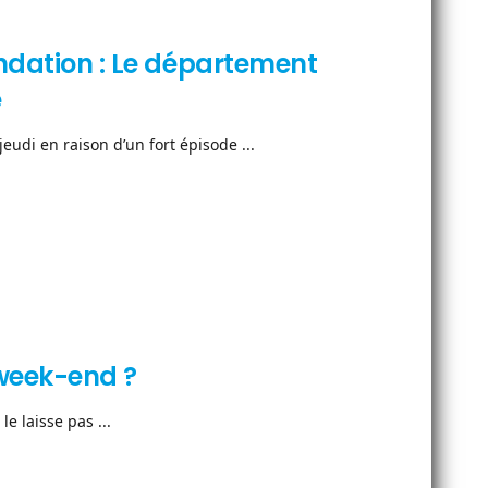
ondation : Le département
e
eudi en raison d’un fort épisode ...
 week-end ?
e laisse pas ...