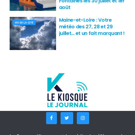
Fontaines les 30 juillet et 1er
août
Maine-et-Loire : Votre
VIE DE LA CITÉ
météo des 27, 28 et 29
juillet… et un fait marquant !