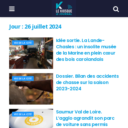
Jour :
26 juillet 2024
Idée sortie. La Lande-
VIE DE LA CITÉ
Chasles : un insolite musée
de la Marine en plein cœur
des bois carolandais
Dossier. Bilan des accidents
VIE DE LA CITÉ
de chasse sur la saison
2023-2024
Saumur Val de Loire.
VIE DE LA CITÉ
L’agglo agrandit son parc
de voiture sans permis