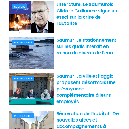
Littérature. Le Saumurois
CULTURE
Gildard Guillaume signe un
essai sur la crise de
l’autorité
Saumur. Le stationnement
VIE DE LA CITÉ
sur les quais interdit en
raison du niveau de l’eau
Saumur. La ville et l’agglo
VIE DE LA CITÉ
proposent désormais une
prévoyance
complémentaire à leurs
employés
Rénovation de l’habitat : De
VIE DE LA CITÉ
nouvelles aides et
accompagnements à