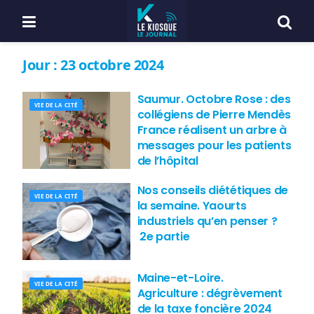
Jour :
23 octobre 2024
Saumur. Octobre Rose : des
VIE DE LA CITÉ
collégiens de Pierre Mendès
France réalisent un arbre à
messages pour les patients
de l’hôpital
Nos conseils diététiques de
VIE DE LA CITÉ
la semaine. Yaourts
industriels qu’en penser ?
2e partie
Maine-et-Loire.
VIE DE LA CITÉ
Agriculture : dégrèvement
de la taxe foncière 2024