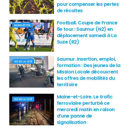
pour compenser les pertes
de récoltes
Football. Coupe de France
NEWSLETTER
6e tour : Saumur (N2) en
déplacement samedi à La
Suze (R2)
Saumur. Insertion, emploi,
VIE DE LA CITÉ
formation : Des jeunes de la
Mission Locale découvrent
les offres de mobilités du
territoire
Maine-et-Loire. Le trafic
VIE DE LA CITÉ
ferroviaire perturbé ce
mercredi matin en raison
d’une panne de
signalisation