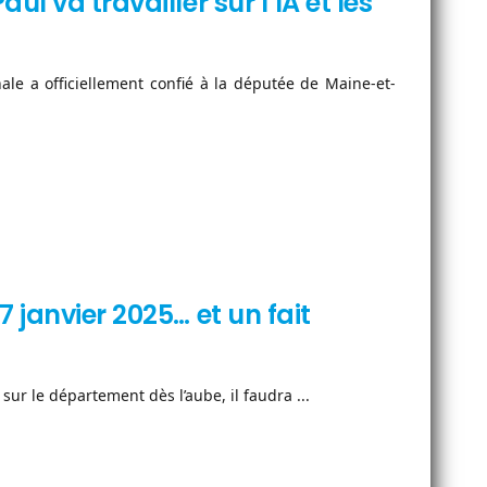
l va travailler sur l’IA et les
le a officiellement confié à la députée de Maine-et-
 janvier 2025… et un fait
sur le département dès l’aube, il faudra ...