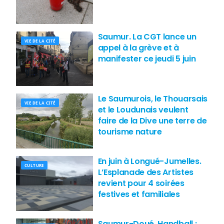
Saumur. La CGT lance un
VIE DE LA CITÉ
appel à la grève et à
manifester ce jeudi 5 juin
Le Saumurois, le Thouarsais
VIE DE LA CITÉ
et le Loudunais veulent
faire de la Dive une terre de
tourisme nature
En juin à Longué-Jumelles.
CULTURE
L’Esplanade des Artistes
revient pour 4 soirées
festives et familiales
Saumur-Doué. Handball :