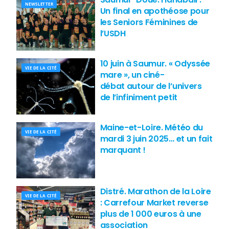
NEWSLETTER
Un final en apothéose pour
les Seniors Féminines de
l’USDH
10 juin à Saumur. « Odyssée
VIE DE LA CITÉ
mare », un ciné-
débat autour de l’univers
de l’infiniment petit
Maine-et-Loire. Météo du
VIE DE LA CITÉ
mardi 3 juin 2025… et un fait
marquant !
Distré. Marathon de la Loire
VIE DE LA CITÉ
: Carrefour Market reverse
plus de 1 000 euros à une
association