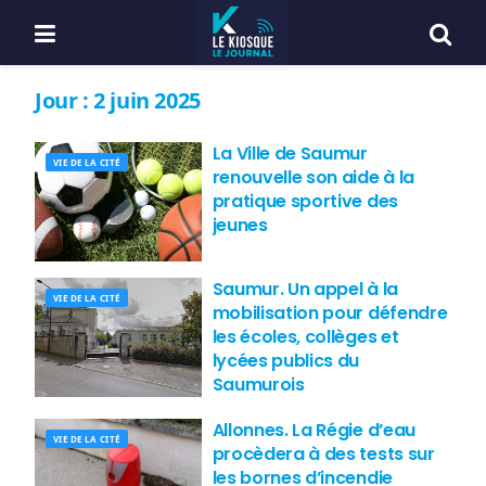
Jour :
2 juin 2025
La Ville de Saumur
VIE DE LA CITÉ
renouvelle son aide à la
pratique sportive des
jeunes
Saumur. Un appel à la
VIE DE LA CITÉ
mobilisation pour défendre
les écoles, collèges et
lycées publics du
Saumurois
Allonnes. La Régie d’eau
VIE DE LA CITÉ
procèdera à des tests sur
les bornes d’incendie