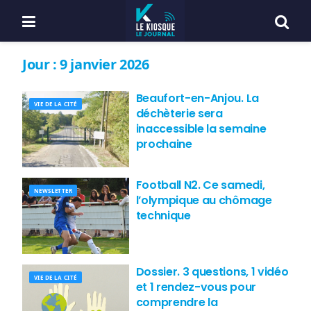
Jour :
9 janvier 2026
Beaufort-en-Anjou. La
VIE DE LA CITÉ
déchèterie sera
inaccessible la semaine
prochaine
Football N2. Ce samedi,
NEWSLETTER
l’olympique au chômage
technique
Dossier. 3 questions, 1 vidéo
VIE DE LA CITÉ
et 1 rendez-vous pour
comprendre la