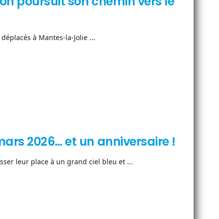
on poursuit son chemin vers le
éplacés à Mantes-la-Jolie ...
ars 2026… et un anniversaire !
r leur place à un grand ciel bleu et ...