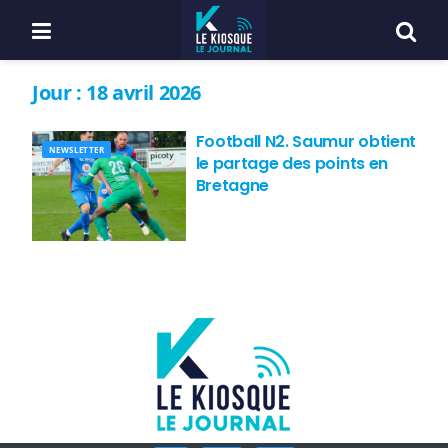
Jour :
18 avril 2026
Football N2. Saumur obtient
NEWSLETTER
le partage des points en
Bretagne