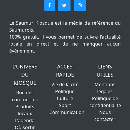
Le Saumur Kiosque est le média de référence du
Saumurois.
100% gratuit, il vous permet de suivre l'actualité
locale en direct et de ne manquer aucun
évènement.
L'UNIVERS
ACCÈS
LIENS
DU
RAPIDE
UTILES
KIOSQUE
Vie de la cité
Mentions
Politique
légales
Rue des
Culture
Politique de
commerces
Sport
confidentialité
Produits
Communication
Nous
locaux
contacter
L'agenda
Où sortir