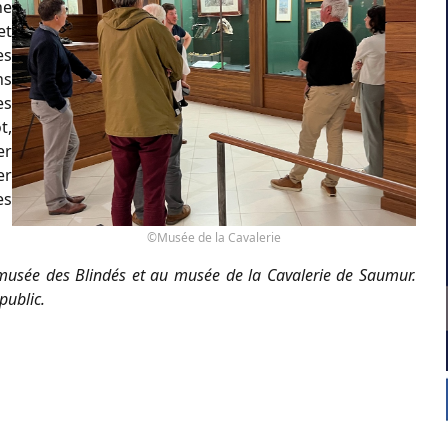
ne
et
es
ns
es
t,
er
er
es
©Musée de la Cavalerie
usée des Blindés et au musée de la Cavalerie de Saumur.
public.