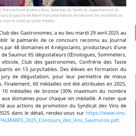
Patricia Boret & Irène Lélias, Salariées du Syndicat, organisatrices du
cours (à gauche de Marie Françoise Ratron) introduisent les modalités du
sous le soleil au Lycée Hôtelier.
lub des Gastronomes, a eu lieu mardi 29 avril 2025 au
tablir le palmarès de ce concours reconnu au Journal
tés par 48 domaines et 4 négociants, producteurs d’une
ée de Saumur. 65 dégustateurs (Œnologues, Sommeliers,
re viticole, Club des gastronomes, Confrérie des Taste
partis en 13 jurys/tables. Des élèves en formation du
u jury de dégustation, pour leur permettre de mieux
. Finalement, 60 médailles ont été attribuées en 2025,
, et 10 médailles de bronze (30% maximum du nombre
is aux domaines pour chaque vin médaillé. A noter que
orité aux actions de promotion du Syndicat des Vins de
025 dans le détail, rendez-vous sur
https://www.vins-
/PALMARES_2025_Concours_des_Vins_Saumurois.pdf
.