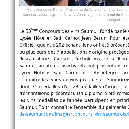
Marie Françoise Ratron (Présidente du Syndicat Vins de Saumur), 
Concours avec l’appui de Antoine Véron, vigneron référent du Con
concours aux dégustateurs 
ème
Le 53
Concours des Vins Saumur, fondé par le C
Lycée Hôtelier Sadi Carnot Jean Bertin. Pour é
Officiel, quelque 202 échantillons ont été présen
ou plusieurs des 7 appellations d’origine protég
Restaurateurs, Cavistes, Techniciens de la filiè
Saumur, amateurs avertis) étaient présents et ré
Lycée Hôtelier Sadi Carnot ont été intégrés a
connaitre les types de vins produits en Saumurois
dont 21 médailles d’or, 29 médailles d’argent
d’échantillons présentés). Un diplôme a été rem
les vins médaillés de l’année participent en pri
Saumur. Pour connaître l’ensemble du palmarès 2
de-saumur.com/images/concours_vin_saumurois