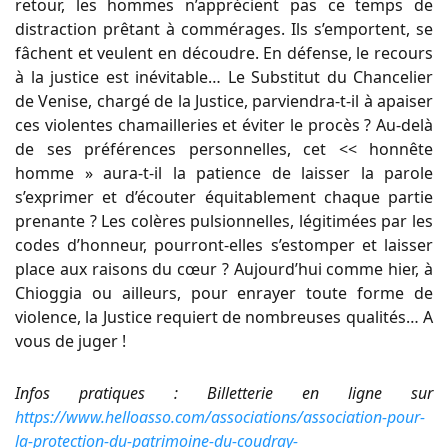
retour, les hommes n’apprécient pas ce temps de
distraction prêtant à commérages. Ils s’emportent, se
fâchent et veulent en découdre. En défense, le recours
à la justice est inévitable… Le Substitut du Chancelier
de Venise, chargé de la Justice, parviendra-t-il à apaiser
ces violentes chamailleries et éviter le procès ? Au-delà
de ses préférences personnelles, cet << honnête
homme » aura-t-il la patience de laisser la parole
s’exprimer et d’écouter équitablement chaque partie
prenante ? Les colères pulsionnelles, légitimées par les
codes d’honneur, pourront-elles s’estomper et laisser
place aux raisons du cœur ? Aujourd’hui comme hier, à
Chioggia ou ailleurs, pour enrayer toute forme de
violence, la Justice requiert de nombreuses qualités… A
vous de juger !
Infos pratiques : Billetterie en ligne sur
https://www.helloasso.com/associations/association-pour-
la-protection-du-patrimoine-du-coudray-