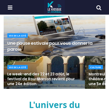
VIE DE LA CITÉ
Une pause estivale pour vous donner la
parole
VIE DE LA CITÉ
CULTURE
Le week-end des 22 et 23 août, le
Montreuil-B
festival de Rou-Marson revient pour
théâtre mo
une 24e édition
une 5e édi
L'univers du