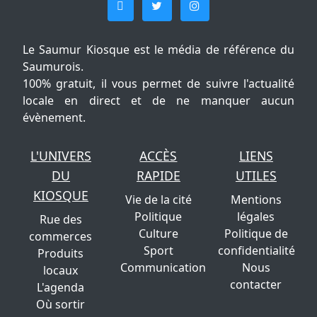
Le Saumur Kiosque est le média de référence du
Saumurois.
100% gratuit, il vous permet de suivre l'actualité
locale en direct et de ne manquer aucun
évènement.
L'UNIVERS
ACCÈS
LIENS
DU
RAPIDE
UTILES
KIOSQUE
Vie de la cité
Mentions
Politique
légales
Rue des
Culture
Politique de
commerces
Sport
confidentialité
Produits
Communication
Nous
locaux
contacter
L'agenda
Où sortir