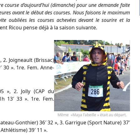
tre course d’aujourd’hui (dimanche) pour une demande faite
heures avant le début des courses. Nous faisons le maximum
vite oubliées les courses achevées devant le sourire et la
ent Ricou pense déjà à la saison suivante.
 2. Joigneault (Brissac)
 30 ». 1re. Fem. Anne-
05 », 2. Jolly (CAP du
1h 13′ 33 ». 1re. Fem.
Même »Maya l’abeille » était au départ.
hateau-Gonthier) 36′ 32 », 3. Garrigue (Sport Nature) 37′
thlétisme) 39′ 11 ».