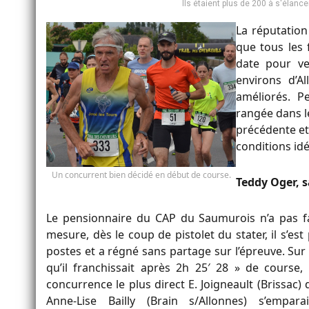
Ils étaient plus de 200 à s'élance
La réputation 
que tous les 
date pour ve
environs d’A
améliorés. P
rangée dans l
précédente et 
conditions idé
Un concurrent bien décidé en début de course.
Teddy Oger, 
Le pensionnaire du CAP du Saumurois n’a pas f
mesure, dès le coup de pistolet du stater, il s’est
postes et a régné sans partage sur l’épreuve. Sur l
qu’il franchissait après 2h 25′ 28 » de course, 
concurrence le plus direct E. Joigneault (Brissac) 
Anne-Lise Bailly (Brain s/Allonnes) s’empa