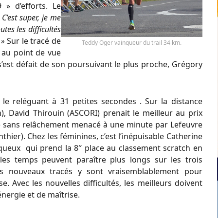
» d’efforts. Le
 C’est super, je me
utes les difficultés
. »
Sur le tracé de
Teddy Oger vainqueur du trail 34 km.
e au point de vue
 s’est défait de son poursuivant le plus proche, Grégory
le reléguant à 31 petites secondes . Sur la distance
), David Thirouin (ASCORI) prenait le meilleur au prix
e sans relâchement menacé à une minute par Lefeuvre
hier). Chez les féminines, c’est l’inépuisable Catherine
ueux qui prend la 8″ place au classement scratch en
les temps peuvent paraître plus longs sur les trois
es nouveaux tracés y sont vraisemblablement pour
e. Avec les nouvelles difficultés, les meilleurs doivent
nergie et de maîtrise.