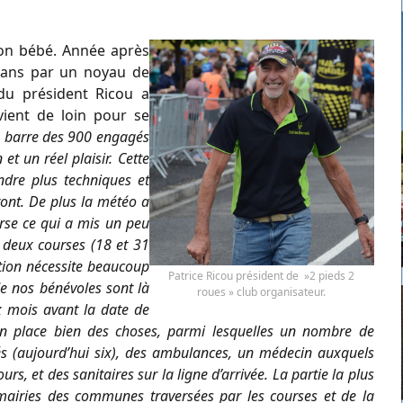
son bébé. Année après
x ans par un noyau de
 du président Ricou a
vient de loin pour se
 barre des 900 engagés
et un réel plaisir. Cette
ndre plus techniques et
ront. De plus la météo a
urse ce qui a mis un peu
s deux courses (18 et 31
tion nécessite beaucoup
Patrice Ricou président de »2 pieds 2
e nos bénévoles sont là
roues » club organisateur.
x mois avant la date de
en place bien des choses, parmi lesquelles un nombre de
és (aujourd’hui six), des ambulances, un médecin auxquels
rs, et des sanitaires sur la ligne d’arrivée. La partie la plus
 mairies des communes traversées par les courses et de la