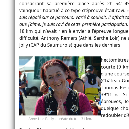
consacrant sa première place après 2h 54′ 49 
vainqueur habitué à ce type d’épreuve était ravi.
«
suis régalé sur ce parcours. Varié à souhait, il offrait to
que j’aime. Je suis ravi de cette première participation
18 km qui n’avait rien à envier à l’épreuve longu
difficulté, Anthony Remars (Athlé. Sarthe Loir) ne
Jolly (CAP du Saumurois) que dans les derniers
hectomètres 
courte (9 km
d’une cours
(Château-Gont
Thomas-Pesq
39’11 ». Si 
épreuves, l
quelque chos
redoubler d’é
Anne-Lise Bailly lauréate du trail 31 km.