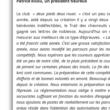
Patrice Ricou, un président heureux
Le club
» deux pieds deux roues »
c’est un peu 
année, aidé depuis sa création il y a vingt deu
bénévoles indéfectibles, le Trail des chevreuils
gagné ses lettres de noblesse. Aujourd’hui on 
mesurer aux meilleurs de ce type d’épreuves.
» La
a été franchi cette année. C’est une grosse satisfaction 
année, nous avons modifié les parcours pour les re
compétitifs. Nous espérons que les coureurs apprécie
été un peu de notre côté, de la pluie précédant la co
de piment sur certaines phases des tracés. La fin de
km) sont communes. La préparation de cette compéti
d’efforts et de bonnes volontés en amont. Beaucoup d
depuis la création. Nous entamons la préparation si
l’épreuve. La réglementation nous oblige à mettre 
secouristes suffisant en fonction du nombre d’engag
nous ajoutons de postes de ravitaillement sur les parcou
ardue réside dans l’obtention des autorisations des