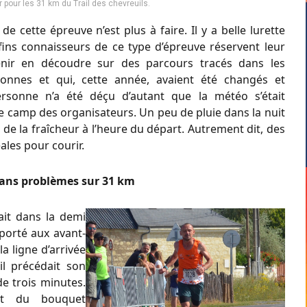
r pour les 31 km du Trail des chevreuils.
de cette épreuve n’est plus à faire. Il y a belle lurette
fins connaisseurs de ce type d’épreuve réservent leur
nir en découdre sur des parcours tracés dans les
llonnes et qui, cette année, avaient été changés et
ersonne n’a été déçu d’autant que la météo s’était
e camp des organisateurs. Un peu de pluie dans la nuit
de la fraîcheur à l’heure du départ. Autrement dit, des
ales pour courir.
sans problèmes sur 31 km
ait dans la demi
 porté aux avant-
a ligne d’arrivée
il précédait son
de trois minutes.
rait du bouquet